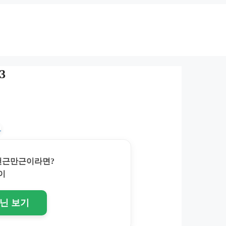
3
 천근만근이라면?
이
토닌 보기