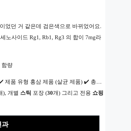
색이었던 거 같은데 검은색으로 바뀌었어요.
세노사이드 Rg1, Rb1, Rg3 의 합이 7mg라
분 함량
 ✔️ 제품 유형 홍삼 제품 (살균 제품) ✔️ 총…
), 개별
스틱
포장 (
30
개) 그리고 전용
쇼핑
견과