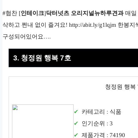
#협찬 [
인테이크
]
닥터넛츠 오리지널뉴하루견과
매일 
삭하고 쩐내 없이 즐겨요! http://abit.ly/g1lqj
구성되어있어요….
3. 청정원 행복 7호
청정원 행복 
카테고리 : 식품
인기순위 : 3
제품가격 : 74190