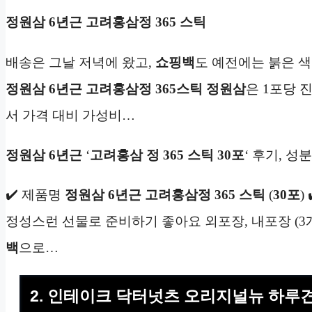
정원삼 6년근 고려홍삼정 365 스틱
배송은 그날 저녁에 왔고,
쇼핑백
도 예전에는 붉은 
정원삼 6년근 고려홍삼정 365스틱
정원삼
은 1포당 진
서 가격 대비 가성비…
정원삼 6년근
‘
고려홍삼 정 365 스틱 30포
‘ 후기, 성
✔️ 제품명
정원삼 6년근 고려홍삼정 365 스틱
(
30포
)
정성스런 선물로 준비하기 좋아요 외포장, 내포장 (3개
백
으로…
2. 인테이크 닥터넛츠 오리지널뉴 하루