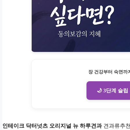
장 건강부터 숙면까지
🌙 3단계 슬립
인테이크 닥터넛츠 오리지널 뉴 하루견과
견과류추