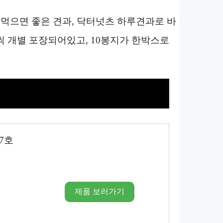
먹으면 좋은 견과, 닥터넛츠 하루견과로 바
m 한봉지씩 개별 포장되어있고, 10봉지가 한박스로
7호
제품 보러가기