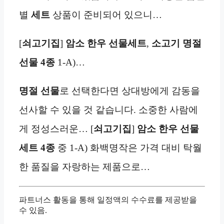
별
세트
상품이 준비되어 있으니…
[
쇠고기집
]
암소 한우 선물세트
,
소고기 명절
선물 4종
1-A)…
명절 선물
로 선택한다면 상대방에게 감동을
선사할 수 있을 것 같습니다. 소중한 사람에
게 정성스러운… [
쇠고기집
]
암소 한우 선물
세트
4종
중 1-A) 화백명작은 가격 대비 탁월
한 품질을 자랑하는 제품으로…
파트너스 활동을 통해 일정액의 수수료를 제공받을
수 있음.