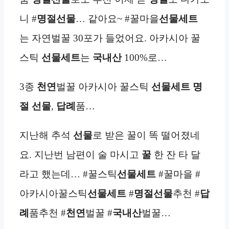
니 #
명절선물
… 같아요~ #꿀마을
선물세트
는 자연벌꿀 30포가 들었어요. 아카시아 꿀
스틱
선물세트
는
국내산
100%로…
3종
천연
벌꿀 아카시아 꿀스틱
선물세트
명
절 선물
,
답례
품…
지난해 추석
선물
로 받은 꿀이 똑 떨어졌네
요. 지난번 남편이 술 마시고
꿀
한 잔 타 달
라고 했는데… #꿀스틱
선물세트
#꿀마을 #
아카시아꿀스틱
선물세트
#
명절선물
추천 #
답
례
품추천 #
천연
벌꿀 #
국내산
벌꿀…