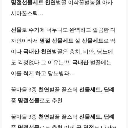
명절선물세트
천연
벌꿀 이삭꿀벌농원 아카
시아꿀스틱…
선물
로 주기에 너무나도 완벽하고 깔끔한 디
자인이라서
명절 선물세트
설
선물세트
로 딱
이다
국내산 천연
벌꿀은 충치, 비만, 당뇨에
도 걱정없다 그 이유는!!!!
국내산
벌꿀에는
이를 썩게 하고 당뇨병과…
꿀마을 3종
천연
벌꿀 꿀스틱
선물세트,
답례
품
명절선물
로도 추천
꿀마을 3종
천연
벌꿀 꿀스틱
선물세트,
답례
품
명절선물
로도 추천 이제 곧
명절
도 다가오