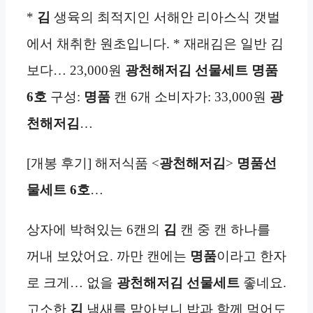
*
김
생육의 최적지인 서해안 리아스식 갯벌
에서 채취한 원초입니다. * 재래김은 일반 김
보다… 23,000원
광천해저김
선물세트
명품
6호
구성:
명품
캔 6개 소비자가: 33,000원
광
천해저김
…
[개봉 후기] 해저식품 <
광천해저김
>
명품선
물세트 6호
…
상자에 박혀있는 6캔의
김
캔 중 캔 하나를
꺼내 보았어요. 까만 캔에는
명품
이라고 한자
로 크게… 없을
광천해저김
선물세트
좋네요.
고소한
김
냄새를 맡아보니 밥과 함께 먹어도