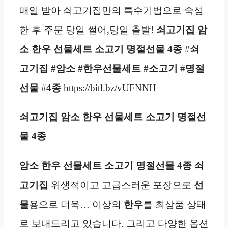
매일 받아 쇠고기집만의 특수기법으로 숙성
한 후 주문 당일 썰어,당일 출발!
쇠고기집 암
소 한우 선물세트 소고기 명절선물 4종
#
쇠
고기집
#
암소
#
한우선물세트
#
소고기
#
명절
선물
#
4종
https://bitl.bz/vUFNNH
쇠고기집 암소 한우 선물세트 소고기 명절선
물 4종
암소 한우 선물세트 소고기 명절선물 4종
쇠
고기집
위생적이고 고급스러운 포장으로
선
물
용으로 더욱… 이상의
한우
를 최상품 상태
로 보내드리고 있습니다. 그리고 다양한 옵션