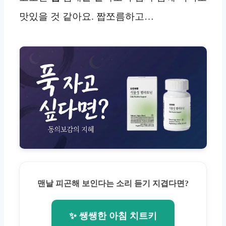
맛있을 것 같아요. 짭쪼름하고…
맨날 피곤해 보인다는 소리 듣기 지겹다면?
✨ 쌩쌩한 아침 치트키