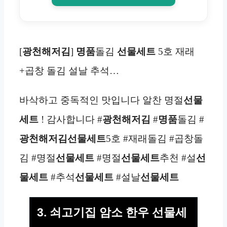
[
광천해저김
]
명품
돌김
선물세트
5호 재래
+곱창 돌김 설날 추석…
바삭하고 중독적인 맛입니다 알찬 명절
선물
세트
! 감사합니다 #
광천해저김
#
명품
돌김 #
광천해저김
선물세트
5호 #재래돌김 #곱창돌
김 #명절
선물세트
#명절
선물세트
추천 #설
선
물세트
#추석
선물세트
#설날
선물세트
3. 쇠고기집 암소 한우 선물세