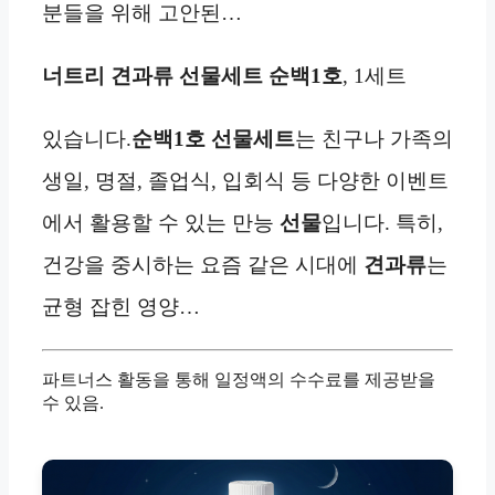
분들을 위해 고안된…
너트리 견과류 선물세트 순백1호
, 1세트
있습니다.
순백1호
선물세트
는 친구나 가족의
생일, 명절, 졸업식, 입회식 등 다양한 이벤트
에서 활용할 수 있는 만능
선물
입니다. 특히,
건강을 중시하는 요즘 같은 시대에
견과류
는
균형 잡힌 영양…
파트너스 활동을 통해 일정액의 수수료를 제공받을
수 있음.