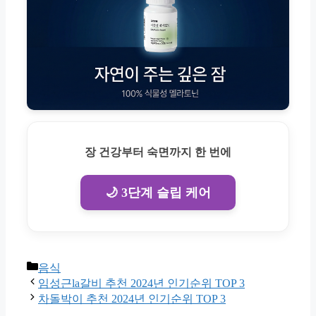
장 건강부터 숙면까지 한 번에
🌙 3단계 슬립 케어
Categories
음식
임성근la갈비 추천 2024년 인기순위 TOP 3
차돌박이 추천 2024년 인기순위 TOP 3