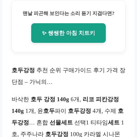
맨날 피곤해 보인다는 소리 듣기 지겹다면?
✨ 쌩쌩한 아침 치트키
호두강정
추천 순위 구매가이드 후기 가격 장
단점 – 가닉의…
바삭한
호두 강정
140g
6개,
리코
피칸강정
140g
1개, 윤
호두
파이
호두강정
4개, 수제
호
두강정
… 혼합
선물세트
선택1 티타임
세트
1
호, 주주나라
호두강정
100g 카라멜 시나몬