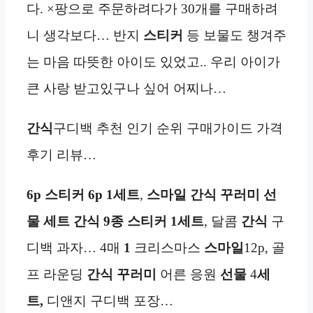
다. ×팡으로 주문하려다가 30개를 구매하려
니 생각보다… 반지
스티커
등 보물도 챙겨주
는 마음 따뜻한 아이도 있었고.. 우리 아이가
큰 사랑 받고있구나 싶어 어찌나…
간식
구디백 추천 인기 순위 구매가이드 가격
후기 리뷰…
6p
스티커
6p
1세트
,
스마일 간식 꾸러미 선
물 세트
간식 9종
스티커
1세트
, 달콤
간식
구
디백 과자… 4매
1
크리스마스
스마일
12p, 골
프 라운딩
간식 꾸러미
어른 응원
선물
4
세
트,
디앤지 구디백 포장…