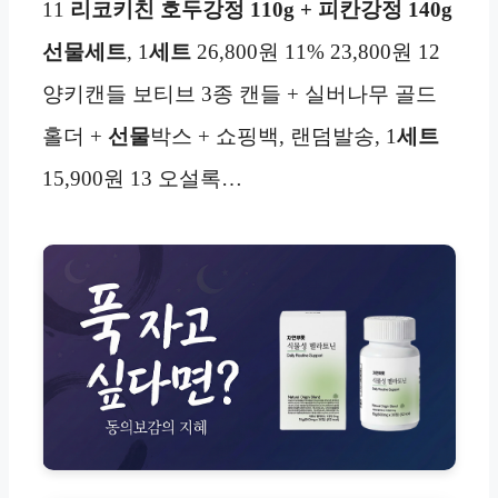
11
리코키친 호두강정 110g + 피칸강정 140g
선물세트
, 1
세트
26,800원 11% 23,800원 12
양키캔들 보티브 3종 캔들 + 실버나무 골드
홀더 +
선물
박스 + 쇼핑백, 랜덤발송, 1
세트
15,900원 13 오설록…