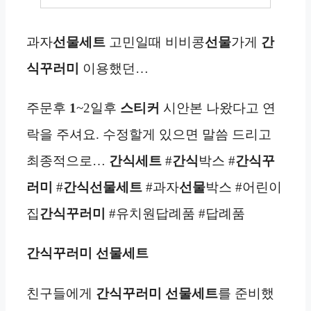
과자
선물세트
고민일때 비비콩
선물
가게
간
식꾸러미
이용했던…
주문후
1
~2일후
스티커
시안본 나왔다고 연
락을 주셔요. 수정할게 있으면 말씀 드리고
최종적으로…
간식
세트
#
간식
박스 #
간식꾸
러미
#
간식
선물세트
#과자
선물
박스 #어린이
집
간식꾸러미
#유치원답례품 #답례품
간식꾸러미 선물세트
친구들에게
간식꾸러미 선물세트
를 준비했