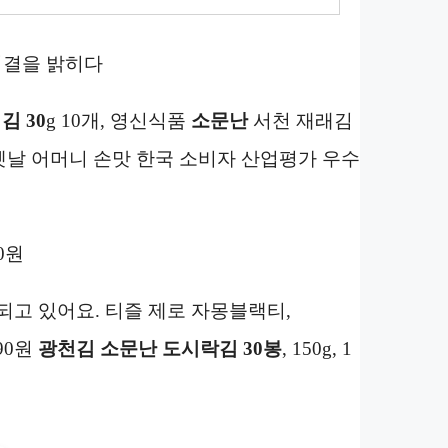
비결을 밝히다
캔
김 30
g 10개, 영신식품
소문난
서천 재래김
옛날 어머니 손맛 한국 소비자 산업평가 우수
40원
진행되고 있어요. 티즐 제로 자몽블랙티,
90원
광천김 소문난 도시락김 30봉
, 150g, 1