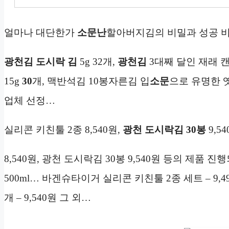
얼마나 대단한가
소문난
할아버지김의 비밀과 성공 
광천김
도시락 김
5g 32개,
광천김
3대째 달인 재래 
15g
30
개, 맥반석김 10봉자른김 입
소문
으로 유명한 
업체 선정…
실리콘 키친툴 2종 8,540원,
광천
도시락김 30봉
9,5
8,540원, 광천 도시락김 30봉 9,540원 등의 제품 
500ml… 바겐슈타이거 실리콘 키친툴 2종 세트 – 9,4
개 – 9,540원 그 외…