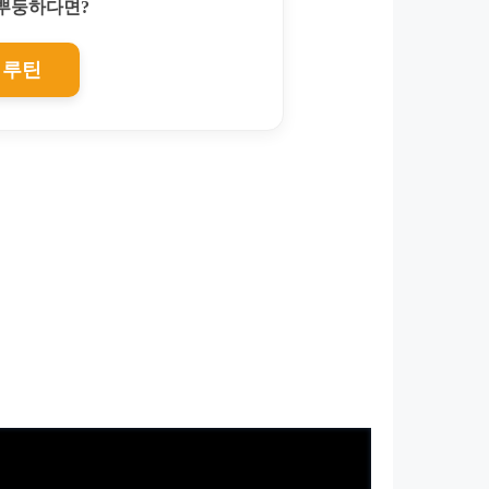
찌뿌둥하다면?
 루틴