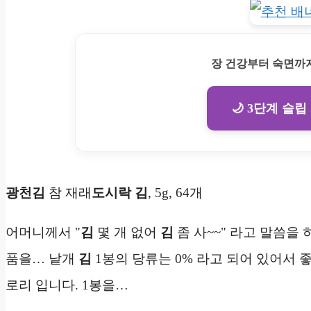
장 건강부터 숙면까지
🌙 3단계 슬립
광천김
참 재래
도시락 김
, 5g, 64개
어머니께서 "
김
몇 개 없어
김
좀 사~~" 라고 말씀을
품을… 낱개
김
1봉의 당류는 0% 라고 되어 있어서 좋
로리 입니다. 1봉을…