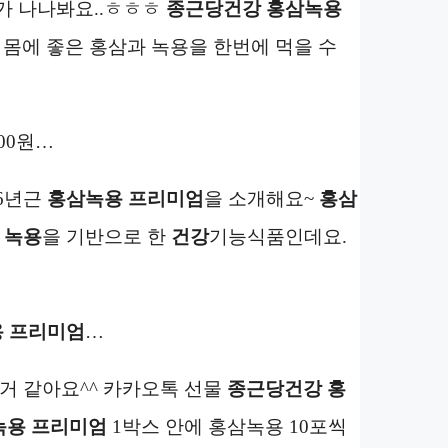
가 나나봐요..ㅎㅎㅎ
종근당건강 홍삼녹용
몸에 좋은 홍삼과 녹용을 한번에 먹을 수
900원…
6년근
홍삼녹용 프리미엄
을 소개해요~
홍삼
과
녹용
을 기반으로 한
건강
기능식품인데요.
 프리미엄
…
거 같아요^^ 카카오톡 선물
종근당건강 홍
녹용 프리미엄
1박스 안에 홍삼녹용 10포씩