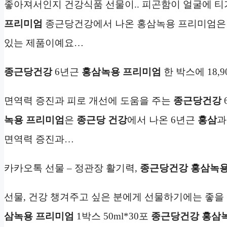
좋아져서인지 건강식품 선물이.. 피곤함이 얼굴에 티
프리미엄
종근당건강에서 나온 홍삼녹용 프리미엄은 
있는 제품이예요…
종근당건강
6년근
홍삼녹용 프리미엄
한 박스에 18,
면역력 증진과 피로 개선에 도움을 주는
종근당건강
녹용 프리미엄
은
종근당 건강
에서 나온 6년근
홍삼
면역력 증진과…
카카오톡 선물 – 정관장 활기력,
종근당건강 홍삼녹용
선물, 건강 챙겨주고 싶은 분에게 선물하기에는 좋을 
삼녹용 프리미엄
1박스 50ml*30포
종근당건강 홍삼