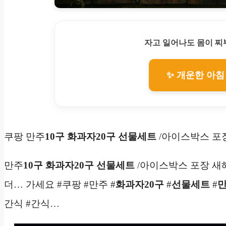
자고 일어나도 몸이 
✨ 개운한 아침
쿠팡 만주
10구
화과자20구
선물세트
/아이스박스 포
만주
10구
화과자20구
선물세트
/아이스박스 포장 새
더… 가세요 #쿠팡 #만주 #
화과자20구
#
선물세트
#
간식 #간식…