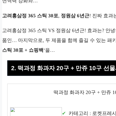
면역력 강화와…
고려홍삼정 365 스틱 30포
,
정원삼 6년근
! 진짜 효과
고려홍삼정 365 스틱 VS 정원삼 6년근! 효과는? 안
품인… 마지막으로, 두 제품을 함께 즐길 수 있는 패키
스틱 30포 + 쇼핑백
‘을…
2. 떡과정 화과자 20구 + 만쥬 10구 선
떡과정 화과자 20구 + 만쥬 
카테고리 : 로켓프레