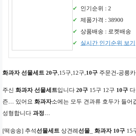
인기순위 : 2
제품가격 : 38900
상품배송 : 로켓배송
실시간 인기순위 보기
화과자
선물세트
20구
,15구,12구,
10구
주문건-공릉카
주신
화과자
선물세트
입니다
20구
15구 12구
10구
다
즌… 있어요
화과자
소에는 모두 견과류 호두가 들어
성형합니다
과정
…
[떡송송] 추석
선물세트
상견례
선물
_
화과자
10구
15