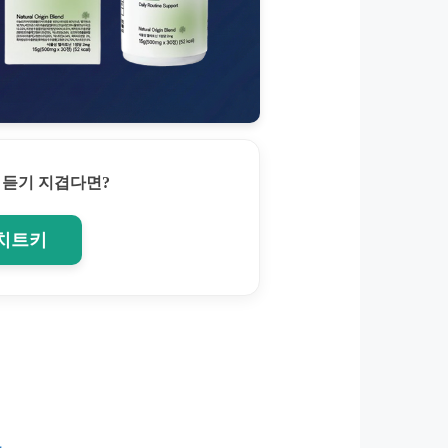
 듣기 지겹다면?
 치트키