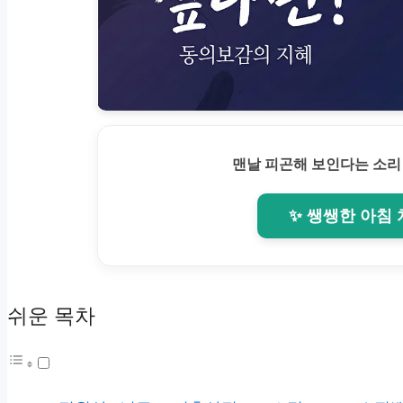
맨날 피곤해 보인다는 소리
✨ 쌩쌩한 아침
쉬운 목차