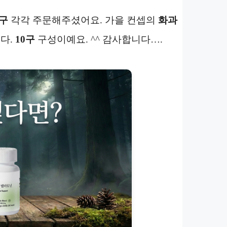
0구
각각 주문해주셨어요. 가을 컨셉의
화과
다.
10구
구성이예요. ^^ 감사합니다….