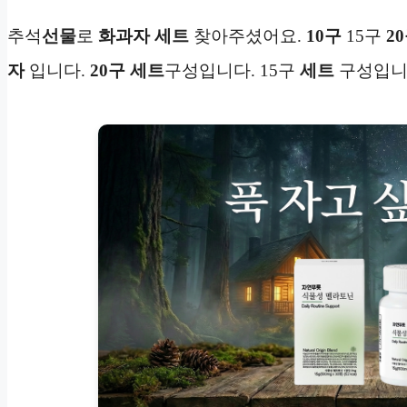
추석
선물
로
화과자
세트
찾아주셨어요.
10구
15구
2
자
입니다.
20구
세트
구성입니다. 15구
세트
구성입니