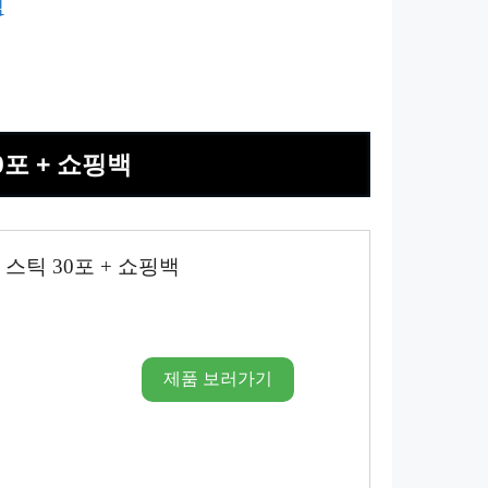
백
0포 + 쇼핑백
 스틱 30포 + 쇼핑백
제품 보러가기