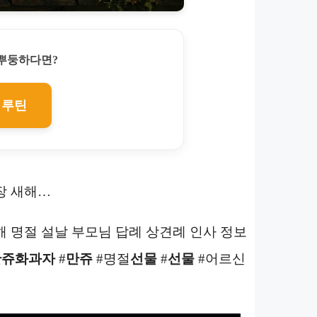
찌뿌둥하다면?
 루틴
장 새해…
해 명절 설날 부모님 답례 상견례 인사 정보
만쥬
화과자
#
만쥬
#명절
선물
#
선물
#어르신