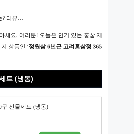
는? 리뷰…
녕하세요, 여러분! 오늘은 인기 있는 홍삼 제
지 상품인 ‘
정원삼 6년근 고려홍삼정 365
물세트 (냉동)
10구 선물세트 (냉동)
시