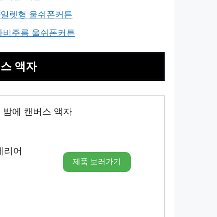
 아일렛형 울쉬폰커튼
식 나비주름 울쉬폰커튼
버스 액자
 밤에 캔버스 액자
테리어
제품 보러가기