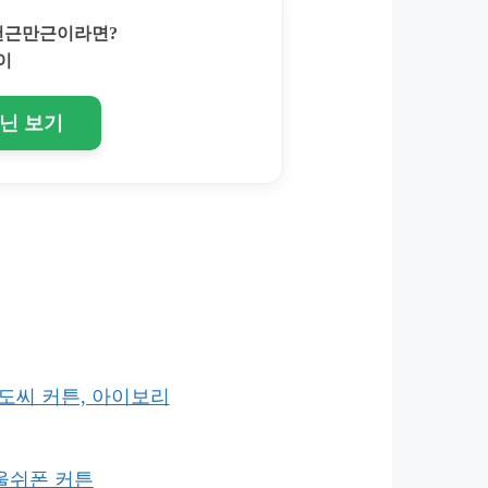
 천근만근이라면?
이
토닌 보기
3도씨 커튼, 아이보리
울쉬폰 커튼