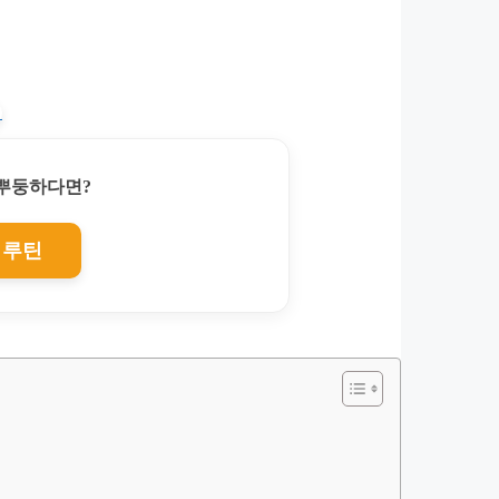
찌뿌둥하다면?
 루틴