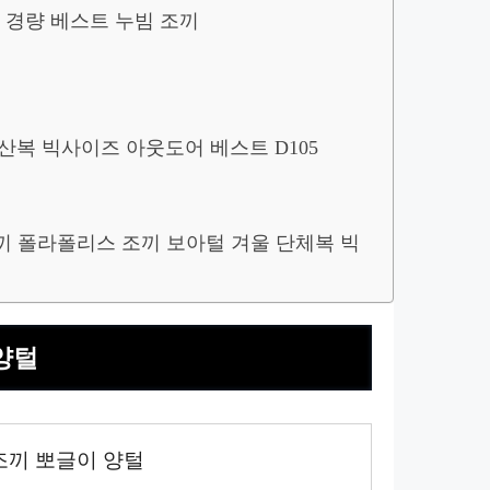
 경량 베스트 누빔 조끼
등산복 빅사이즈 아웃도어 베스트 D105
끼 폴라폴리스 조끼 보아털 겨울 단체복 빅
양털
조끼 뽀글이 양털