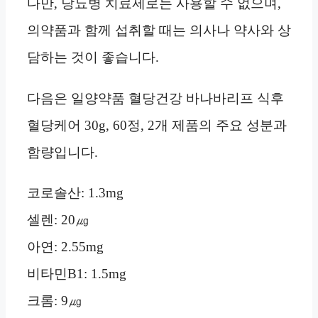
다만, 당뇨병 치료제로는 사용할 수 없으며,
의약품과 함께 섭취할 때는 의사나 약사와 상
담하는 것이 좋습니다.
다음은 일양약품 혈당건강 바나바리프 식후
혈당케어 30g, 60정, 2개 제품의 주요 성분과
함량입니다.
코로솔산: 1.3mg
셀렌: 20㎍
아연: 2.55mg
비타민B1: 1.5mg
크롬: 9㎍