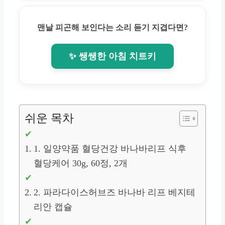
맨날 피곤해 보인다는 소리 듣기 지겹다면?
✨ 쌩쌩한 아침 치트키
쉬운 목차
1. 일양약품 혈당건강 바나바리프 식후
혈당케어 30g, 60정, 2개
2. 파라다이스허브즈 바나바 리프 베지테
리안 캡슐