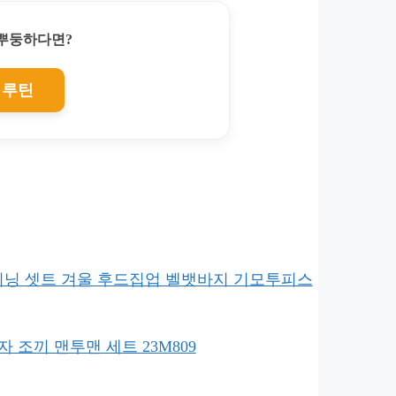
찌뿌둥하다면?
 루틴
 추리닝 셋트 겨울 후드집업 벨뱃바지 기모투피스
여자 조끼 맨투맨 세트 23M809