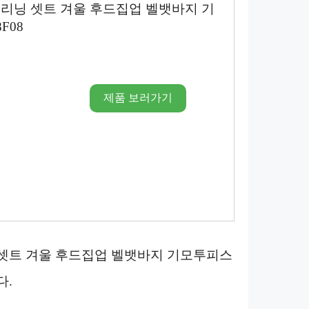
추리닝 셋트 겨울 후드집업 벨뱃바지 기
F08
제품 보러가기
닝 셋트 겨울 후드집업 벨뱃바지 기모투피스
다.