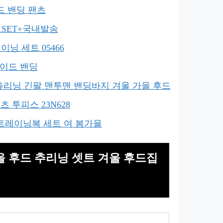
이드 밴딩 팬츠
1SET+국내발송
닝 세트 05466
와이드 밴딩
츄리닝 긴팔 맨투맨 밴딩바지 겨울 가을 후드
츠 투피스 23N628
트레이닝복 세트 여 봄가을
가을 후드 추리닝 셋트 겨울 후드집