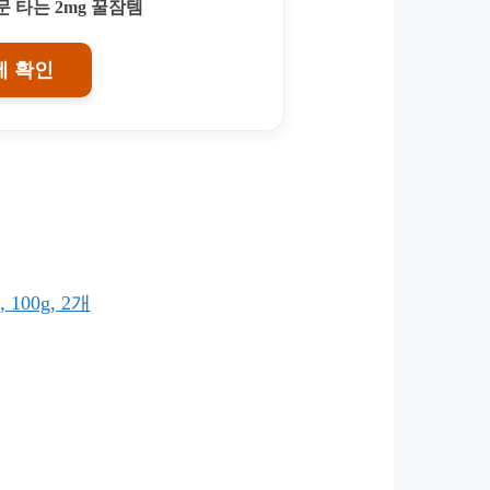
 타는 2mg 꿀잠템
에 확인
100g, 2개