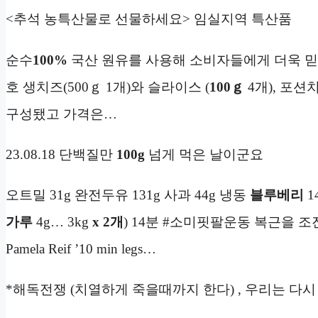
<추석 농특산물로 선물하세요> 임실지역 특산품
순수
100%
국산 원유를 사용해 소비자들에게 더욱 믿
호 생치즈(500ｇ 1개)와 슬라이스 (
100ｇ
4개), 포션치
구성됐고 가격은…
23.08.18 단백질만
100g
넘게 먹은 날이군요
오트밀 31g 완전두유 131g 사과 44g 냉동
블루베리
1
가루
4g… 3kg
x 2개
) 14분 #소미핏팔운동 복근을 조진
Pamela Reif ’10 min legs…
*해독전쟁 (치열하게 죽을때까지 한다) , 우리는 다