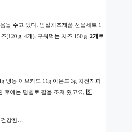
음을 주고 있다. 임실치즈제품 선물세트 1
즈(120ｇ 4개), 구워먹는 치즈 150ｇ
2개
로
4g 냉동 아보카도 11g 아몬드 3g 차전자피
 후에는 덤벨로 팔을 조져 줬고요, 5️⃣
시 건강한…