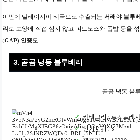
이번에 말레이시아·태국으로 수출되는
서래야
블루
리
로 토양에 직접 심지 않고 피트모스와 톱밥 등을 
(
GAP
)
인증
도…
3. 곰곰 냉동 블루베리
곰곰 냉동 블
카테고리 : 로켓프레
인기순위 : 3