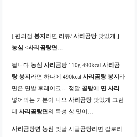
[ 편의점
봉지
라면 리뷰/
사리곰탕
맛있게 ]
농심
<
사리곰탕면
…
됩니다
농심 사리곰탕
110g 490kcal
사리곰
탕
봉지
라면 하나에 490kcal
사리곰탕
봉지
라
면은 면발 후레이크… 정말
곰탕
에
면
사리
넣어먹는 기분이 나요
사리곰탕
맛있게 그런
데
사리곰탕면
의 특성 상 맛이…
사리곰탕면
농심
옛날 사골
곰탕
라면 칼로리