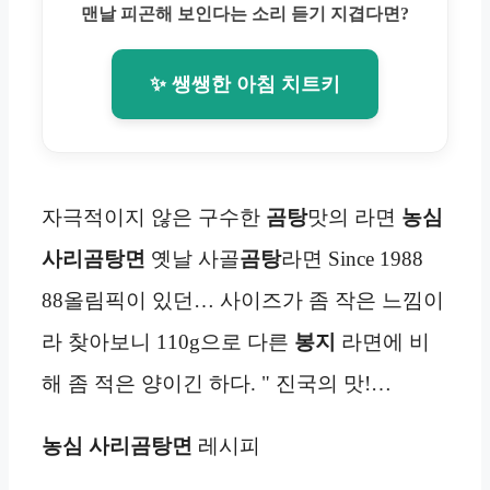
맨날 피곤해 보인다는 소리 듣기 지겹다면?
✨ 쌩쌩한 아침 치트키
자극적이지 않은 구수한
곰탕
맛의 라면
농심
사리곰탕면
옛날 사골
곰탕
라면 Since 1988
88올림픽이 있던… 사이즈가 좀 작은 느낌이
라 찾아보니 110g으로 다른
봉지
라면에 비
해 좀 적은 양이긴 하다. " 진국의 맛!…
농심 사리곰탕면
레시피