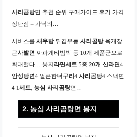
사리곰탕
면 추천 순위 구매가이드 후기 가격
장단점 – 가닉의…
서비스를
새우탕
튀김우동
사리곰탕
육개장
큰
사발면
짜파게티범벅 등 10개 제품군으로
확대했다… 봉지
라면
세트
5종
20개
신라면
4
안성탕면
4 얼큰한
너구리
4
사리곰탕
4 스낵면
4 1
세트
,
농심
사리곰탕
면…
2. 농심 사리곰탕면 봉지