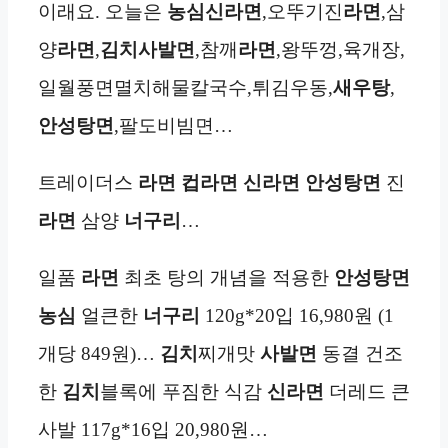
이래요. 오늘은
농심
신라면
,오뚜기진
라면
,삼
양
라면
,
김치사발면
,참깨
라면
,왕뚜껑,육개장,
일월풍면멸치해물칼국수,튀김우동,
새우탕
,
안성탕면
,팔도비빔면…
트레이더스
라면 컵
라면
신라면
안성탕면
진
라면
삼양
너구리
…
일품
라면
최초 탕의 개념을 적용한
안성탕면
농심
얼큰한
너구리
120g*20입 16,980원 (1
개당 849원)…
김치
찌개맛
사발면
동결 건조
한
김치
블록에 푸짐한 식감
신라면
더레드 큰
사발 117g*16입 20,980원…