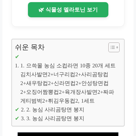
🌿 식물성 멜라토닌 보기
쉬운 목차
1. 으쓱몰 농심 소컵라면 10종 20개 세트
김치사발면2+너구리컵2+사리곰탕컵
2+새우탕컵2+신라면컵2+안성탕면컵
2+오징어짬뽕컵2+육개장사발면2+짜파
게티범벅2+튀김우동컵2, 1세트
2. 농심 사리곰탕면 봉지
3. 농심 사리곰탕면 봉지