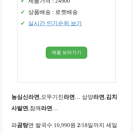
제품가격 : 24900
상품배송 : 로켓배송
실시간 인기순위 보기
제품 보러가기
농심
신라면
,오뚜기진
라면
… 삼양
라면
,
김치
사발면
,참깨
라면
…
파
곰탕
면 쌀국수 10,990원
2
/18일까지 세일