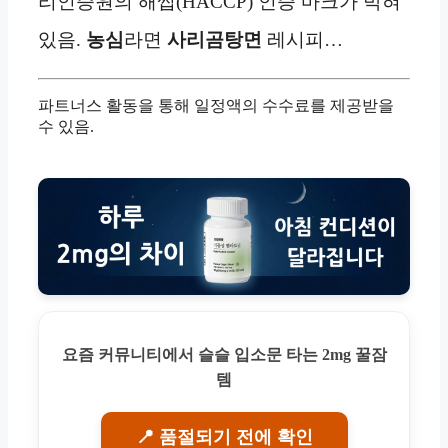
리인증원의 해썹(HACCP) 인증 마크가 박혀
있음.
농심
라면
사리곰탕면
레시피…
파트너스 활동을 통해 일정액의 수수료를 제공받을
수 있음.
요즘 커뮤니티에서 슬슬 입소문 타는 2mg 꿀잠
템
📍 품절되기 전에 확인