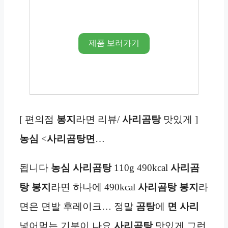
제품 보러가기
[ 편의점
봉지
라면 리뷰/
사리곰탕
맛있게 ]
농심
<
사리곰탕면
…
됩니다
농심 사리곰탕
110g 490kcal
사리곰
탕
봉지
라면 하나에 490kcal
사리곰탕
봉지
라
면은 면발 후레이크… 정말
곰탕
에
면
사리
넣어먹는 기분이 나요
사리곰탕
맛있게 그런