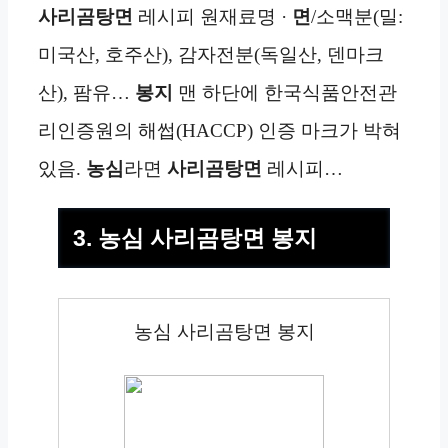
사리곰탕면
레시피 원재료명 ·
면
/소맥분(밀:
미국산, 호주산), 감자전분(독일산, 덴마크
산), 팜유…
봉지
맨 하단에 한국식품안전관
리인증원의 해썹(HACCP) 인증 마크가 박혀
있음.
농심
라면
사리곰탕면
레시피…
3. 농심 사리곰탕면 봉지
농심 사리곰탕면 봉지