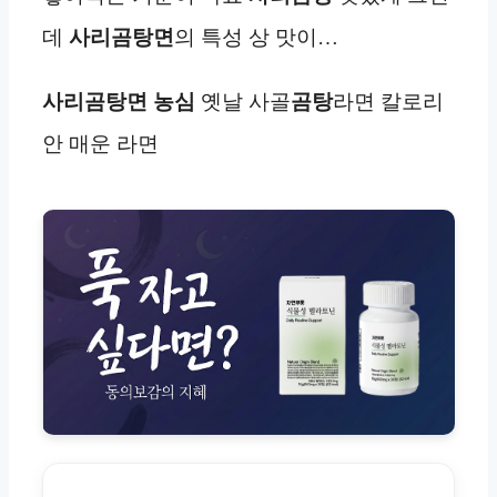
데
사리곰탕면
의 특성 상 맛이…
사리곰탕면
농심
옛날 사골
곰탕
라면 칼로리
안 매운 라면