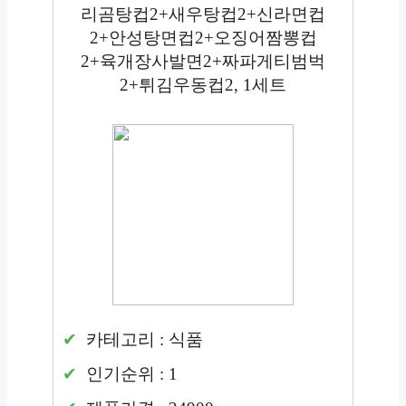
리곰탕컵2+새우탕컵2+신라면컵
2+안성탕면컵2+오징어짬뽕컵
2+육개장사발면2+짜파게티범벅
2+튀김우동컵2, 1세트
카테고리 : 식품
인기순위 : 1