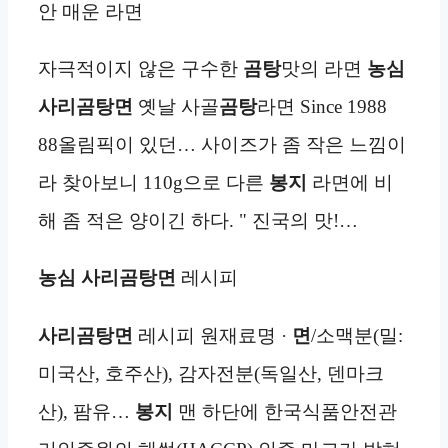
안 매운 라면
자극적이지 않은 구수한
곰탕
맛의 라면
농심
사리곰탕면
옛날 사골
곰탕
라면 Since 1988
88올림픽이 있던… 사이즈가 좀 작은 느낌이
라 찾아보니 110g으로 다른
봉지
라면에 비
해 좀 적은 양이긴 하다. " 진국의 맛!…
농심 사리곰탕면
레시피
사리곰탕면
레시피 원재료명 ·
면
/소맥분(밀:
미국산, 호주산), 감자전분(독일산, 덴마크
산), 팜유…
봉지
맨 하단에 한국식품안전관