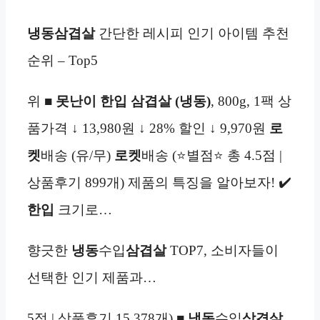
냉동
삼겹살
간단한 레시피 인기 아이템 추천
순위 – Top5
위 ■
못난이 한입 삼겹살 (냉동)
, 800g, 1팩 상
품가격 ↓ 13,980원 ↓ 28% 할인 ↓ 9,970원
로
켓
배송 (유/무)
로켓
배송 (⭐별점⭐ 총 4.5점 |
상품후기 899개) 제품의 특징을 알아보자! ✔️
한입
크기로…
향긋한
냉동
수입
삼겹살
TOP7, 소비자들이
선택한 인기 제품과…
5점 | 상품후기 15,378개) ■
냉동
수입
삼겹살