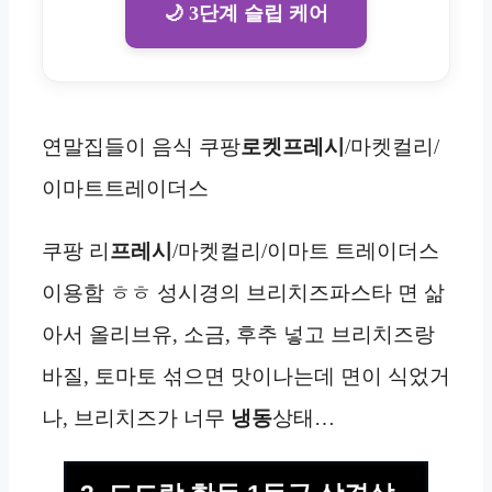
🌙 3단계 슬립 케어
연말집들이 음식 쿠팡
로켓프레시
/마켓컬리/
이마트트레이더스
쿠팡 리
프레시
/마켓컬리/이마트 트레이더스
이용함 ㅎㅎ 성시경의 브리치즈파스타 면 삶
아서 올리브유, 소금, 후추 넣고 브리치즈랑
바질, 토마토 섞으면 맛이나는데 면이 식었거
나, 브리치즈가 너무
냉동
상태…