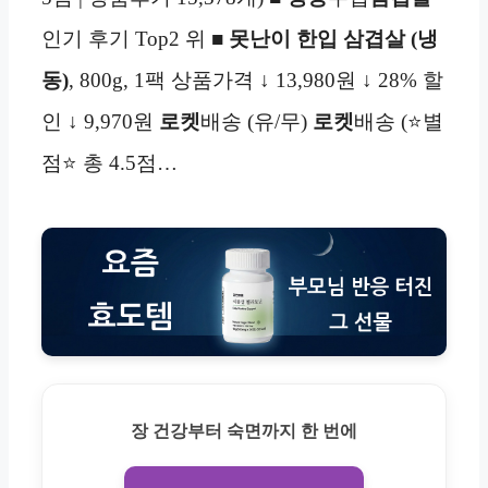
인기 후기 Top2 위 ■
못난이 한입 삼겹살 (냉
동)
, 800g, 1팩 상품가격 ↓ 13,980원 ↓ 28% 할
인 ↓ 9,970원
로켓
배송 (유/무)
로켓
배송 (⭐별
점⭐ 총 4.5점…
장 건강부터 숙면까지 한 번에