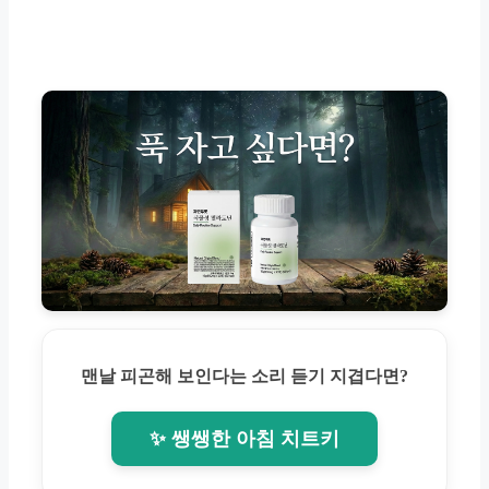
맨날 피곤해 보인다는 소리 듣기 지겹다면?
✨ 쌩쌩한 아침 치트키