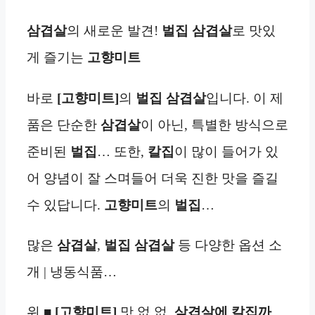
삼겹살
의 새로운 발견!
벌집 삼겹살
로 맛있
게 즐기는
고향미트
바로
[고향미트]
의
벌집 삼겹살
입니다. 이 제
품은 단순한
삼겹살
이 아닌, 특별한 방식으로
준비된
벌집
… 또한,
칼집
이 많이 들어가 있
어 양념이 잘 스며들어 더욱 진한 맛을 즐길
수 있답니다.
고향미트
의
벌집
…
많은
삼겹살
,
벌집 삼겹살
등 다양한 옵션 소
개 | 냉동식품…
위 ■
[고향미트]
맛.없.없.
삼겹살에 칼집까