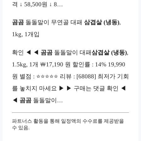
격 ↓ 58,500원 ↓ 8…
곰곰
돌돌말이 무연골 대패
삼겹살 (냉동)
,
1kg, 1개입
확인 ◀ ◀
곰곰
돌돌말이 대패
삼겹살 (냉동)
,
1.5kg, 1개 ￦17,190 원 할인률 : 14% 19,990
원 별점 : ⭐⭐⭐⭐⭐ 리뷰 : [68088] 최저가 기회
를 놓치지 마세요 ▶ ▶ 구매는 댓글 확인 ◀
◀
곰곰
돌돌말이…
파트너스 활동을 통해 일정액의 수수료를 제공받을
수 있음.