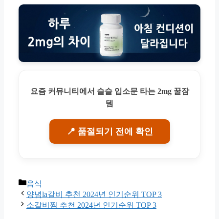
요즘 커뮤니티에서 슬슬 입소문 타는 2mg 꿀잠
템
📍 품절되기 전에 확인
Categories
음식
양념la갈비 추천 2024년 인기순위 TOP 3
소갈비찜 추천 2024년 인기순위 TOP 3