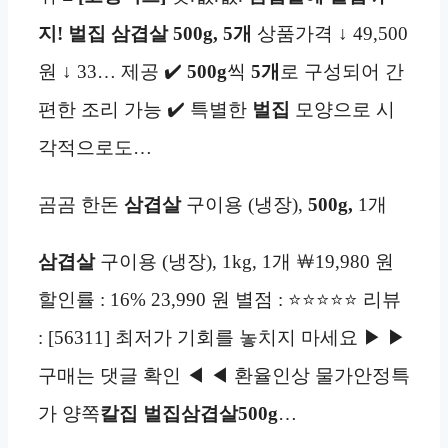
지! 벌집 삼겹살 500g, 5개
상품가격 ↓ 49,500
원 ↓ 33… 제공 ✔️
500g
씩
5개
로 구성되어 간
편한 조리 가능 ✔️ 특별한
벌집
모양으로 시
각적으로도…
곰곰 한돈
삼겹살
구이용 (냉장),
500g,
1개
삼겹살
구이용 (냉장), 1kg, 1개 ￦19,980 원
할인률 : 16% 23,990 원 별점 : ⭐⭐⭐⭐⭐ 리뷰
: [56311] 최저가 기회를 놓치지 마세요 ▶ ▶
구매는 댓글 확인 ◀ ◀ 환율인상 물가안정특
가 양쪽
칼집
벌집삼겹살500g
…