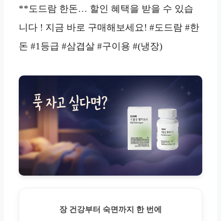
**도드람 한돈… 할인 혜택을 받을 수 있습
니다 ! 지금 바로 구매해보세요! #도드람 #한
돈 #1등급 #삼겹살 #구이용 #(냉장)
장 건강부터 숙면까지 한 번에