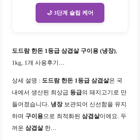
🌙 3단계 슬립 케어
도드람 한돈 1등급 삼겹살 구이용 (냉장)
,
1kg, 1개 사용후기…
상세 설명 :
도드람 한돈 1등급 삼겹살
은 국
내에서 생산된 최상급
등급
의 돼지고기로 만
들어졌습니다.
냉장
보관되어 신선함을 유지
하며
구이용
으로 최적화된
삼겹살
이에요. 두
꺼운
삼겹살
한…