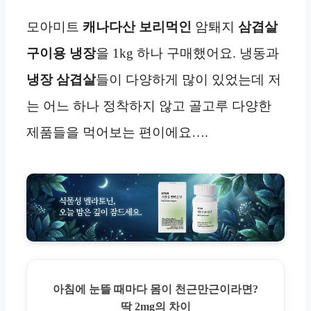
모아미트
캐나다산
보리먹인
암퇘지
삼겹살
구이용
냉장
을 1kg 하나 구매했어요. 냉동과
냉장
삼겹살
들이 다양하게 많이 있었는데 저
는 어느 하나 정착하지 않고 골고루 다양한
제품들을 먹어보는 편이에요….
아침에 눈뜰 때마다 몸이 천근만근이라면?
딱 2mg의 차이