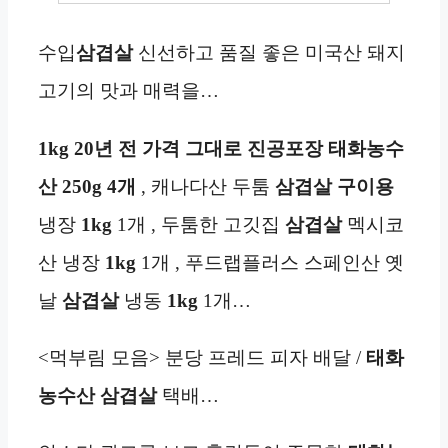
수입
삼겹살
신선하고 품질 좋은 미국산 돼지
고기의 맛과 매력을…
1kg 20년 전 가격 그대로 진공포장 태화농수
산
250g
4개
, 캐나다산 두툼
삼겹살
구이용
냉장
1kg
1개 , 두툼한 고깃집
삼겹살
멕시코
산 냉장
1kg
1개 , 푸드랩플러스 스페인산 옛
날
삼겹살
냉동
1kg
1개…
<먹부림 모음> 분당 프레드 피자 배달 /
태화
농수산
삼겹살
택배…