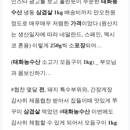
인스타 광고를 보고 홀린듯이 주문한
태화농
수산
냉동
삼겹살 1kg
배송비까지 만오천원
정도로 매우매우 저렴한
가격
이었다 (원산지
는 생산일자에 따라 네덜란드, 스페인, 멕시
코 혼용) 이렇게
250g
씩 소
포장
되어…
(
태화농수산
소고기 모듬구이
1kg
) _ 부모님
과 몸보신하기…
#협찬 몇달
전
, 돼지 특수부위와, 간장게장
감사히 제품협찬 받아서 집들이때 맛있게 쭈
꾸미
삼겹살
먹었던 #
태화농수산
이번에도
감사히 체험할 수 있게 되어서 모듬구이
1kg