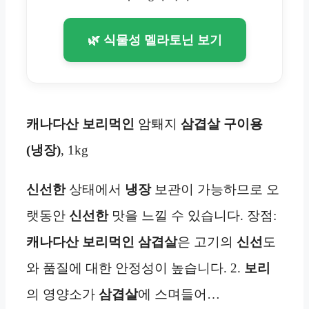
🌿 식물성 멜라토닌 보기
캐나다산
보리먹인
암퇘지
삼겹살 구이용
(냉장)
, 1kg
신선한
상태에서
냉장
보관이 가능하므로 오
랫동안
신선한
맛을 느낄 수 있습니다. 장점:
캐나다산
보리먹인
삼겹살
은 고기의
신선
도
와 품질에 대한 안정성이 높습니다. 2.
보리
의 영양소가
삼겹살
에 스며들어…