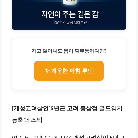
자고 일어나도 몸이 찌뿌둥하다면?
✨ 개운한 아침 루틴
[
개성고려삼인
]
6년근 고려 홍삼정 골드
영지
농축액
스틱
여기서 구매가능해요^^
개성고려삼인 6년근