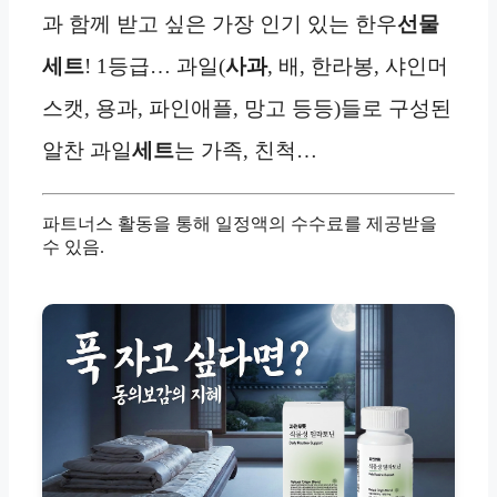
과 함께 받고 싶은 가장 인기 있는 한우
선물
세트
! 1등급… 과일(
사과
, 배, 한라봉, 샤인머
스캣, 용과, 파인애플, 망고 등등)들로 구성된
알찬 과일
세트
는 가족, 친척…
파트너스 활동을 통해 일정액의 수수료를 제공받을
수 있음.