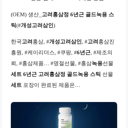
(OEM) 생산_
고려홍삼정
6년근
골드녹용 스
틱
(#
개성고려삼인
)
한국
고려
홍삼, #
개성고려삼인
, #
고려
홍삼진
흥원, #케이리더스, #쿠팡, #
6년근
, #제조의
뢰, #홍삼제품… #명절선물, #홍삼
녹용
선물
세트
6년근 고려홍삼정 골드녹용 스틱
선물
세트
포장이 완료된 제품은…