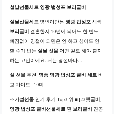
설날
선물세트
영광 법성포 보리굴비
설날
선물세트
명인이만든
영광 법성포
새싹
보리굴비
결혼한지 10년이 되어도 한 번도
빠짐없이 명절이 되면은 안 하고 싶어도 안
할 수가 없는
설날
선물
어떤 걸로 해야 할지
하는 고민이에요. 저는 명절마다…
설 선물
추천|
명품
영광 법성포
굴비
세트
비
교 가이드 | 10미…
조기
설선물
인기 후기 Top3 위 ■ [23햇
굴비
]
영광 법성포
굴비
선물세트
찐
보리굴비
진공