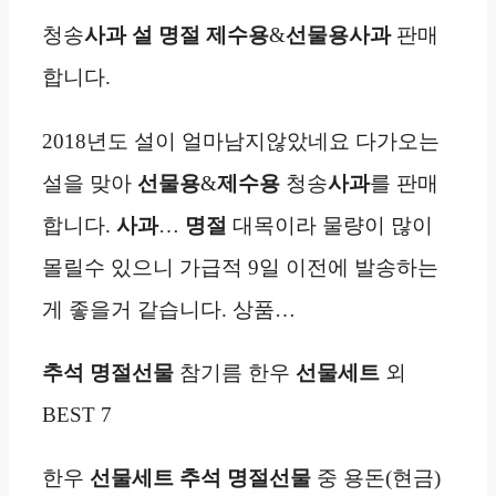
청송
사과
설 명절 제수용
&
선물용
사과
판매
합니다.
2018년도 설이 얼마남지않았네요 다가오는
설을 맞아
선물용
&
제수용
청송
사과
를 판매
합니다.
사과
…
명절
대목이라 물량이 많이
몰릴수 있으니 가급적 9일 이전에 발송하는
게 좋을거 같습니다. 상품…
추석
명절
선물
참기름 한우
선물세트
외
BEST 7
한우
선물세트 추석
명절
선물
중 용돈(현금)