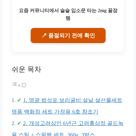
요즘 커뮤니티에서 슬슬 입소문 타는 2mg 꿀잠
템
📍 품절되기 전에 확인
쉬운 목차
1. 영광 법성포 보리굴비 설날 설선물세트
명품 백화점 세트 가정용 6호 참조기
2. 개성고려삼인 6년근 고려홍삼정 골드녹
용 스틱 + 쇼핑백 세트, 360g, 3박스