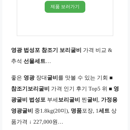
제품 보러가기
영광 법성포
참조기
보리굴비
가격 비교 &
추석
선물세트
…
좋은
영광
장대
굴비
를 맛볼 수 있는 기회 ■
참조기
보리굴비
가격 인기 후기 Top5 위 ■
영
광
굴비
법성포
부세
보리굴비
찐
굴비
,
가정용
영광
굴비
중1.8kg(20미),
명품
포장, 1
세트
상
품가격 ↓ 227,000원…