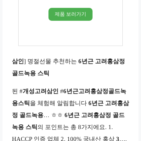
제품 보러가기
삼인
] 명절선물 추천하는
6년근 고려홍삼정
골드녹용 스틱
된 #
개성고려삼인
#
6년근고려홍삼정골드녹
용스틱
을 체험해 알림합니다
6년근 고려홍삼
정 골드녹용
… ㅎㅎ
6년근 고려홍삼정 골드
녹용 스틱
의 포인트는 총 8가지에요. 1.
HACCP 인증 업체 2. 100% 국내산 홍삼
3
….