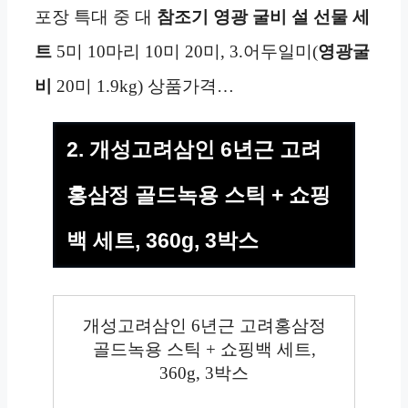
포장 특대 중 대
참조기
영광
굴비 설
선물 세
트
5미 10마리 10미 20미, 3.어두일미(
영광
굴
비
20미 1.9kg) 상품가격…
2. 개성고려삼인 6년근 고려
홍삼정 골드녹용 스틱 + 쇼핑
백 세트, 360g, 3박스
개성고려삼인 6년근 고려홍삼정
골드녹용 스틱 + 쇼핑백 세트,
360g, 3박스