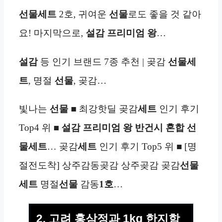
선물세트
2호, 귀여운
선물
로도 좋을 것 같아
요! 마지막으로,
설감 프리미엄 왕
…
설감
등 인기 브랜드 7종 추천 | 곶감
선물세
트
, 명절
선물
, 곶감…
빛나는
선물
■ 최강핫딜 곶감
세트
인기 후기
Top4 위 ■
설감 프리미엄 왕 반건시 혼합 선
물세트
… 곶감
세트
인기 후기 Top5 위 ■ [명
절전도착] 상주감동곶감 상주곶감 곶감
선물
세트
명절
선물
감동
1호
…
2. 고려 홍삼정과 1kg 한지함