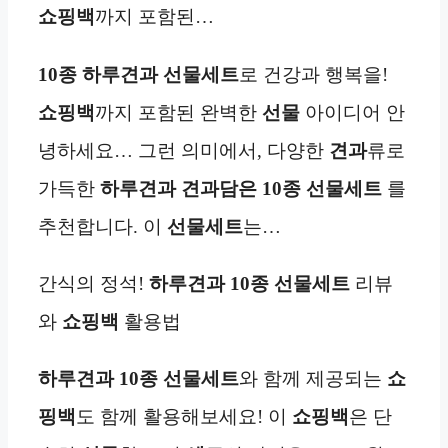
쇼핑백
까지 포함된…
10종
하루견과
선물세트
로 건강과 행복을!
쇼핑백
까지 포함된 완벽한
선물
아이디어 안
녕하세요… 그런 의미에서, 다양한
견과
류로
가득한
하루견과 견과담은 10종 선물세트
를
추천합니다. 이
선물세트
는…
간식의 정석!
하루견과
10종 선물세트
리뷰
와
쇼핑백
활용법
하루견과
10종 선물세트
와 함께 제공되는
쇼
핑백
도 함께 활용해보세요! 이
쇼핑백
은 단