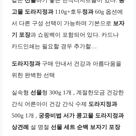
같은
선물
하기 좋은 한식디저트들이 있다.
콩
고물 도라지정과
110g+호두
정과
60g 옵션에
서 다른 구성 선택이 가능하며 기본으로
보자
기 포장
과 쇼핑백이 포함되어 있다. 카드나
카드인쇄는 필요할 경우 추가할…
도라지정과
구매 안내서 건강과 아름다움을
위한 완벽한 선택
실속형
선물
형 300g 1개 , 계절한모금 건강한
간식 어른아이 건강 간식 수제
도라지정과
500g 1개 ,
궁중비법 서가 콩고물 도라지정과
상견례
설 명절
선물 세트 순백 보자기 포장