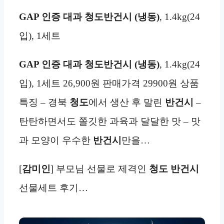
GAP 인증
대과
청도
반건시
(냉동)
, 1.4kg(24
입), 1세트
GAP 인증
대과
청도
반건시
(냉동)
, 1.4kg(24
입), 1세트 26,900원 판매가격 29900원 상품
특징 – 경북
청도
에서 생산 후 말린
반건시
–
탄탄하면서도 쫄깃한 과육과 달달한 맛 – 맛
과 모양이 우수한
반건시
만을…
[
감미인
] 부모님 선물로 제격인
청도
반건시
선물세트 후기…