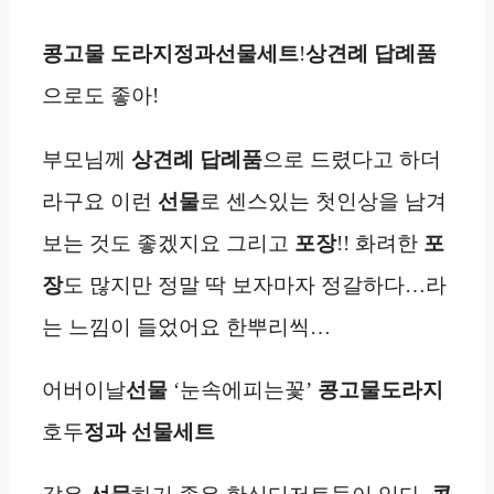
콩고물 도라지정과
선물세트
!
상견례
답례품
으로도 좋아!
부모님께
상견례
답례품
으로 드렸다고 하더
라구요 이런
선물
로 센스있는 첫인상을 남겨
보는 것도 좋겠지요 그리고
포장
!! 화려한
포
장
도 많지만 정말 딱 보자마자 정갈하다…라
는 느낌이 들었어요 한뿌리씩…
어버이날
선물
‘눈속에피는꽃’
콩고물도라지
호두
정과
선물세트