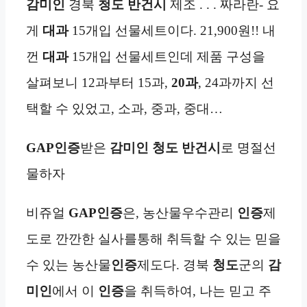
감미인
경북
청도
반건시
제조 . . . 짜라란- 요
게
대과
15개입 선물세트이다. 21,900원!! 내
껀
대과
15개입 선물세트인데 제품 구성을
살펴보니 12과부터 15과,
20과
, 24과까지 선
택할 수 있었고, 소과, 중과, 중대…
GAP인증
받은
감미인 청도
반건시
로 명절선
물하자
비쥬얼
GAP인증
은, 농산물우수관리
인증
제
도로 깐깐한 실사를통해 취득할 수 있는 믿을
수 있는 농산물
인증
제도다. 경북
청도
군의
감
미인
에서 이
인증
을 취득하여, 나는 믿고 주