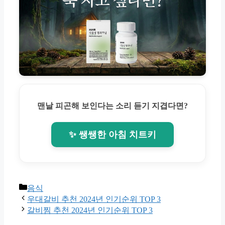
맨날 피곤해 보인다는 소리 듣기 지겹다면?
✨ 쌩쌩한 아침 치트키
Categories
음식
우대갈비 추천 2024년 인기순위 TOP 3
갈비찜 추천 2024년 인기순위 TOP 3