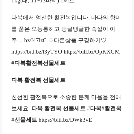
1kg(대, 11~13마리) 1세트
다복에서 엄선한 활전복입니다. 바다의 향미
를 품은 오동통하고 탱글탱글한 속살이 아
주… bz/I47lzC ♡다른상품 구경하기♡
https://bitl.bz/t3yTYO https://bitl.bz/OpKXGM
#
다복활전복선물세트
다복 활전복 선물세트
신선한 활전복으로 소중한 분께 마음을 전해
보세요.
다복 활전복 선물세트
#
다복
#
활전복
#
선물세트
https://bitl.bz/DWk3vE