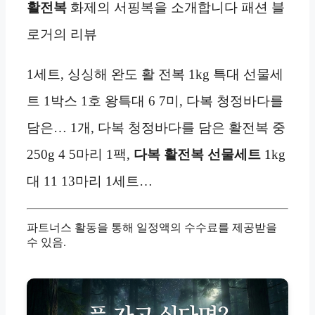
활전복
화제의 서핑복을 소개합니다 패션 블
로거의 리뷰
1세트, 싱싱해 완도 활 전복 1kg 특대 선물세
트 1박스 1호 왕특대 6 7미, 다복 청정바다를
담은… 1개, 다복 청정바다를 담은 활전복 중
250g 4 5마리 1팩,
다복 활전복 선물세트
1kg
대 11 13마리 1세트…
파트너스 활동을 통해 일정액의 수수료를 제공받을
수 있음.