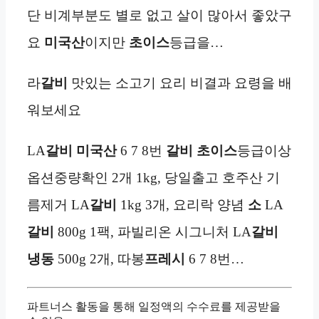
단 비계부분도 별로 없고 살이 많아서 좋았구
요
미국산
이지만
초이스
등급을…
라
갈비
맛있는 소고기 요리 비결과 요령을 배
워보세요
LA
갈비
미국산
6 7 8번
갈비 초이스
등급이상
옵션중량확인 2개 1kg, 당일출고 호주산 기
름제거 LA
갈비
1kg 3개, 요리락 양념
소
LA
갈비
800g 1팩, 파빌리온 시그니처 LA
갈비
냉동
500g 2개, 따봉
프레시
6 7 8번…
파트너스 활동을 통해 일정액의 수수료를 제공받을