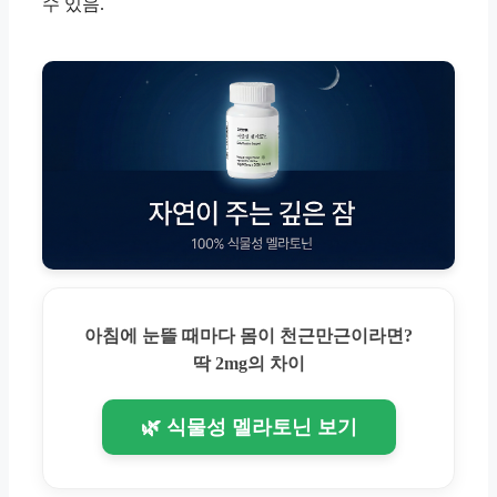
수 있음.
아침에 눈뜰 때마다 몸이 천근만근이라면?
딱 2mg의 차이
🌿 식물성 멜라토닌 보기