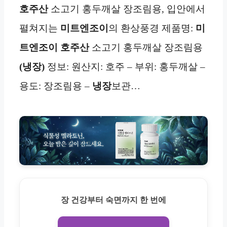
호주산
소고기 홍두깨살 장조림용, 입안에서
펼쳐지는
미트엔조이
의 환상풍경 제품명:
미
트엔조이 호주산
소고기 홍두깨살 장조림용
(냉장)
정보: 원산지: 호주 – 부위: 홍두깨살 –
용도: 장조림용 –
냉장
보관…
장 건강부터 숙면까지 한 번에