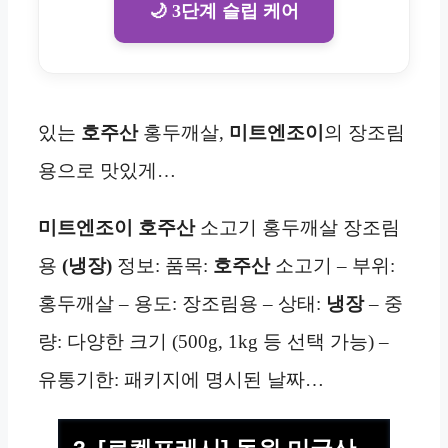
🌙 3단계 슬립 케어
있는
호주산
홍두깨살,
미트엔조이
의 장조림
용으로 맛있게…
미트엔조이 호주산
소고기 홍두깨살 장조림
용
(냉장)
정보: 품목:
호주산
소고기 – 부위:
홍두깨살 – 용도: 장조림용 – 상태:
냉장
– 중
량: 다양한 크기 (500g, 1kg 등 선택 가능) –
유통기한: 패키지에 명시된 날짜…