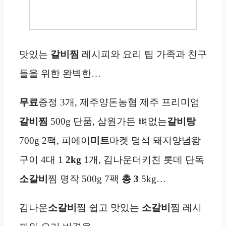
맛있는
갈비찜
레시피와 요리 팁 가족과 친구
들을 위한 완벽한…
무료
증정 3개, 제주양돈농협 제주 프리미엄
갈비찜
500g 단품, 삼원가든 뼈없는
갈비탕
700g 2팩, 피에이
미트
마켓 멍석 돼지양념왕
구이 4대 1
2kg
1개, 김나운더키친 롯데 단독
소갈비
찜 명작 500g 7팩
총
3
5kg…
김나운
소갈비
찜 쉽고 맛있는
소갈비
찜 레시