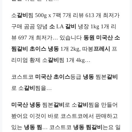
소
갈비
찜 500g x 7팩 7개 리뷰 613 개 최저가
구매 곰곰 양념
소
LA
갈비
냉장 1kg 1개 리
뷰 697 개 최저가… 있습니다
동원 미국산 소
찜갈비 초이스
냉동
1개 2kg, 따봉
프레시
프
리미엄 황제 소
갈비
찜 1개 4kg…
코스트코
미국산
초이스
등급
냉동
찜본
갈비
로 소
갈비
찜을…
미국산
냉동
찜본
갈비
로 소
갈비
찜을 만들어
봤어요 이것이 바로 코스트코에서 판매하고
있는
냉동
찜
… 코스트코
냉동
찜갈비
는요 일