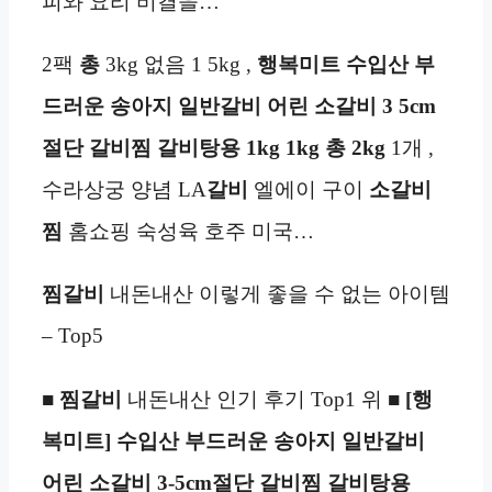
피와 요리 비결을…
2팩
총
3kg 없음 1 5kg ,
행복미트
수입산 부
드러운 송아지 일반갈비 어린 소갈비 3
5cm
절단 갈비찜 갈비탕용 1kg
1kg
총 2kg
1개 ,
수라상궁 양념 LA
갈비
엘에이 구이
소갈비
찜
홈쇼핑 숙성육 호주 미국…
찜갈비
내돈내산 이렇게 좋을 수 없는 아이템
– Top5
■
찜갈비
내돈내산 인기 후기 Top1 위 ■
[행
복미트] 수입산 부드러운 송아지 일반갈비
어린 소갈비 3-5cm절단 갈비찜 갈비탕용