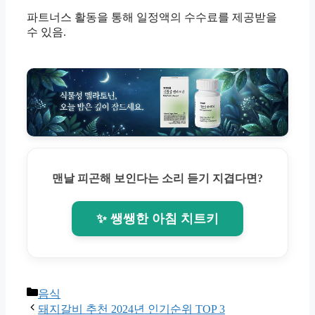
파트너스 활동을 통해 일정액의 수수료를 제공받을
수 있음.
맨날 피곤해 보인다는 소리 듣기 지겹다면?
✨ 쌩쌩한 아침 치트키
Categories
음식
돼지갈비 추천 2024년 인기순위 TOP 3