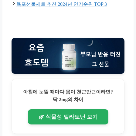
육포선물세트 추천 2024년 인기순위 TOP 3
아침에 눈뜰 때마다 몸이 천근만근이라면?
딱 2mg의 차이
🌿 식물성 멜라토닌 보기