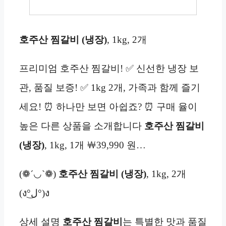
호주산 찜갈비 (냉장)
, 1kg, 2개
프리미엄 호주산 찜갈비! ✅ 신선한 냉장 보
관, 품질 보증! ✅ 1kg 2개, 가족과 함께 즐기
세요! ⏰ 하나만 보면 아쉽죠? ⏰ 구매 율이
높은 다른 상품을 소개합니다
호주산 찜갈비
(냉장)
, 1kg, 1개 ￦39,990 원…
(❁´◡`❁)
호주산 찜갈비 (냉장)
, 1kg, 2개
(ง°ل͜°)ง
상세 설명
호주산 찜갈비
는 특별한 맛과 품질