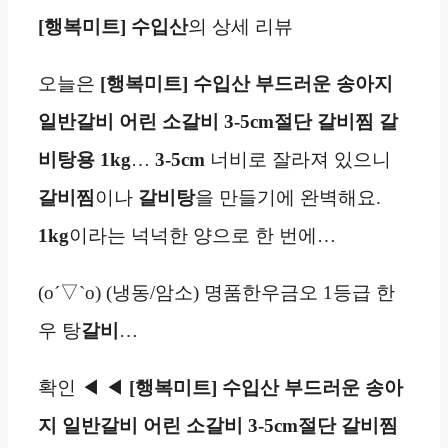
[행복미트] 수입산
의 상세 리뷰
오늘은
[행복미트] 수입산 부드러운 송아지
일반갈비 어린 소갈비 3-5cm절단 갈비찜 갈
비탕용 1kg
…
3-5cm
너비로 잘라져 있으니
갈비찜
이나
갈비탕
을 만들기에 완벽해요.
1kg
이라는 넉넉한 양으로 한 번에…
(o´▽`o) (냉동/암소) 명품한우금오 1등급 한
우 탕
갈비
…
확인 ◀ ◀
[행복미트] 수입산 부드러운 송아
지 일반갈비 어린 소갈비 3-5cm절단 갈비찜