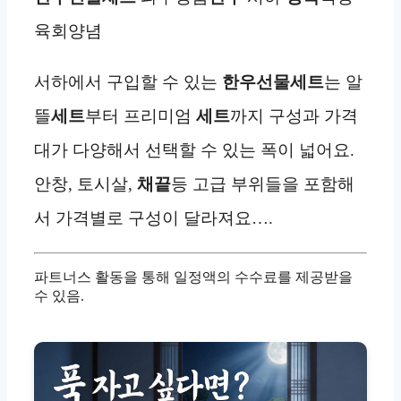
육회양념
서하에서 구입할 수 있는
한우선물세트
는 알
뜰
세트
부터 프리미엄
세트
까지 구성과 가격
대가 다양해서 선택할 수 있는 폭이 넓어요.
안창, 토시살,
채끝
등 고급 부위들을 포함해
서 가격별로 구성이 달라져요….
파트너스 활동을 통해 일정액의 수수료를 제공받을
수 있음.