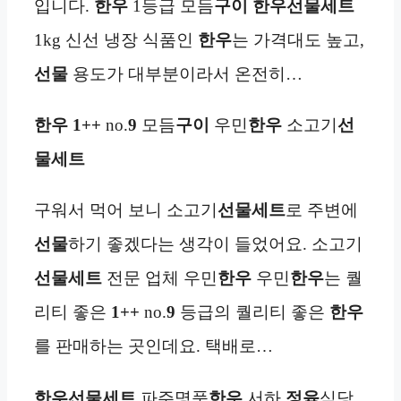
입니다.
한우
1등급 모듬
구이
한우선물세트
1kg 신선 냉장 식품인
한우
는 가격대도 높고,
선물
용도가 대부분이라서 온전히…
한우
1++
no.
9
모듬
구이
우민
한우
소고기
선
물세트
구워서 먹어 보니 소고기
선물세트
로 주변에
선물
하기 좋겠다는 생각이 들었어요. 소고기
선물세트
전문 업체 우민
한우
우민
한우
는 퀄
리티 좋은
1++
no.
9
등급의 퀄리티 좋은
한우
를 판매하는 곳인데요. 택배로…
한우선물세트
파주명품
한우
서하
정육
식당