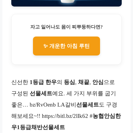
자고 일어나도 몸이 찌뿌둥하다면?
✨ 개운한 아침 루틴
신선한
1등급
한우
의
등심
,
채끝
,
안심
으로
구성된
선물세트
예요. 세 가지 부위를 굽기
좋은… bz/RvOenb LA갈비
선물세트
도 구경
해보세요~!! https://bitl.bz/2lIk62 #
농협안심한
우1등급
채반선물세트