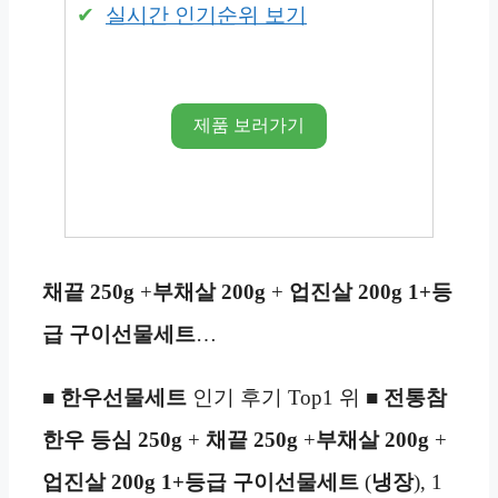
실시간 인기순위 보기
제품 보러가기
채끝 250g
+
부채살
200g
+
업진살 200g 1+등
급 구이선물세트
…
■
한우
선물세트
인기 후기 Top1 위 ■
전통참
한우 등심 250g
+
채끝 250g
+
부채살
200g
+
업진살 200g 1+등급 구이선물세트
(
냉장
), 1