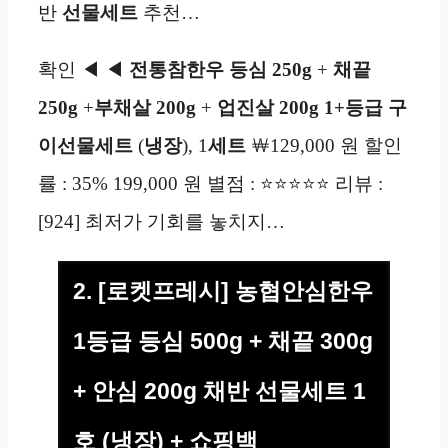
반
선물세트
추천…
확인 ◀ ◀
전통참한우 등심 250g
+
채끝
250g
+
부채살
200g
+
업진살 200g 1+등급 구
이선물세트
(
냉장
), 1
세트
￦129,000 원 할인
률 : 35% 199,000 원 별점 : ⭐⭐⭐⭐⭐ 리뷰 :
[924] 최저가 기회를 놓치지…
2. [로켓프레시] 농협안심한우
1등급 등심 500g + 채끝 300g
+ 안심 200g 채반 선물세트 1
호 (냉장) + 쇼핑백