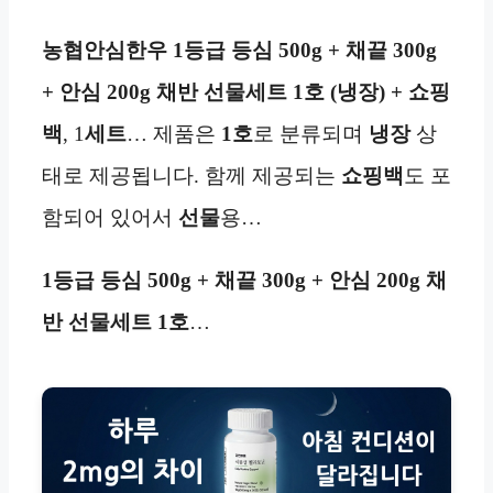
농협안심한우 1등급 등심 500g + 채끝 300g
+ 안심 200g 채반 선물세트 1호 (냉장) + 쇼핑
백
, 1
세트
… 제품은
1호
로 분류되며
냉장
상
태로 제공됩니다. 함께 제공되는
쇼핑백
도 포
함되어 있어서
선물
용…
1등급 등심 500g + 채끝 300g + 안심 200g 채
반 선물세트 1호
…