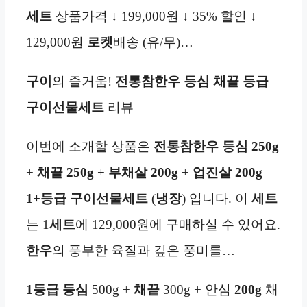
세트
상품가격 ↓ 199,000원 ↓ 35% 할인 ↓
129,000원
로켓
배송 (유/무)…
구이
의 즐거움!
전통참한우 등심
채끝
등급
구이선물세트
리뷰
이번에 소개할 상품은
전통참한우 등심 250g
+
채끝 250g
+
부채살
200g
+
업진살 200g
1+등급 구이선물세트
(
냉장
) 입니다. 이
세트
는 1
세트
에 129,000원에 구매하실 수 있어요.
한우
의 풍부한 육질과 깊은 풍미를…
1등급
등심
500g +
채끝
300g + 안심
200g
채