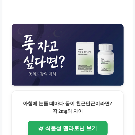
아침에 눈뜰 때마다 몸이 천근만근이라면?
딱 2mg의 차이
🌿 식물성 멜라토닌 보기