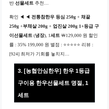
반
선물세트
추천…
확인 ◀ ◀
전통참한우 등심 250g
+
채끝
250g
+
부채살
200g
+
업진살 200g 1+등급 구
이선물세트
(
냉장
), 1
세트
￦129,000 원 할인
률 : 35% 199,000 원 별점 : ⭐⭐⭐⭐⭐ 리뷰 :
[924] 최저가 기회를 놓치지…
3. [농협안심한우] 한우 1등급
구이용 한우선물세트 명절, 1
세트