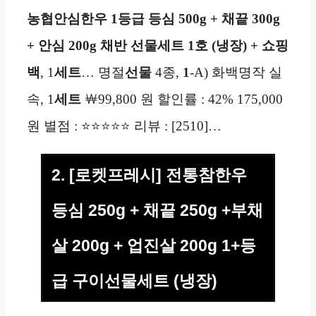
농협안심한우 1등급 등심 500g + 채끝 300g
+ 안심 200g 채반 선물세트 1호 (냉장) + 쇼핑
백
, 1
세트
… 명절
선물
4종,
1
-A) 화백명작 실
속, 1
세트
￦99,800 원 할인률 : 42% 175,000
원 별점 : ⭐⭐⭐⭐⭐ 리뷰 : [2510]…
2. [로켓프레시] 전통참한우
등심 250g + 채끝 250g +부채
살 200g + 업진살 200g 1+등
급 구이선물세트 (냉장)