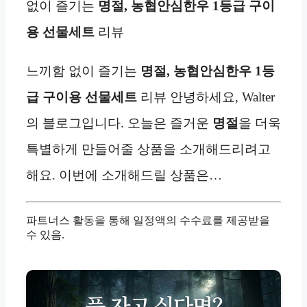
없이 즐기는
명절,
농협안심한우
1등급 구이
용
선물세트
리뷰
느끼함 없이 즐기는
명절,
농협안심한우
1등
급 구이용
선물세트
리뷰 안녕하세요, Walter
의 블로그입니다. 오늘은 즐거운
명절
을 더욱
특별하게 만들어줄 상품을 소개해드리려고
해요. 이번에 소개해드릴 상품은…
파트너스 활동을 통해 일정액의 수수료를 제공받을
수 있음.