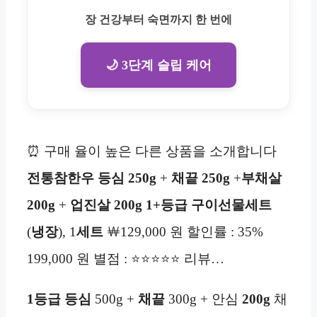
장 건강부터 숙면까지 한 번에
🌙 3단계 슬립 케어
⏰ 구매 율이 높은 다른 상품을 소개합니다
전통참한우 등심 250g
+
채끝 250g
+
부채살
200g
+
업진살 200g 1+등급 구이선물세트
(
냉장
), 1
세트
￦129,000 원 할인률 : 35%
199,000 원 별점 : ⭐⭐⭐⭐⭐ 리뷰…
1등급
등심
500g +
채끝
300g + 안심
200g
채