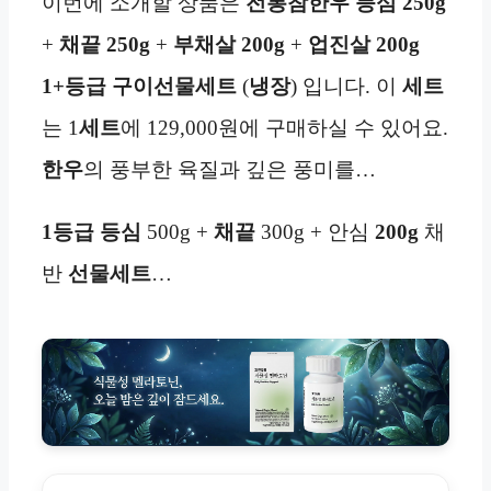
이번에 소개할 상품은
전통참한우 등심 250g
+
채끝 250g
+
부채살
200g
+
업진살 200g
1+등급 구이선물세트
(
냉장
) 입니다. 이
세트
는 1
세트
에 129,000원에 구매하실 수 있어요.
한우
의 풍부한 육질과 깊은 풍미를…
1등급
등심
500g +
채끝
300g + 안심
200g
채
반
선물세트
…