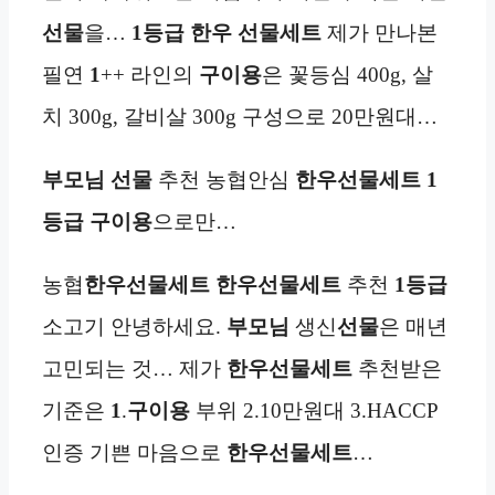
선물
을…
1등급
한우 선물세트
제가 만나본
필연
1
++ 라인의
구이용
은 꽃등심 400g, 살
치 300g, 갈비살 300g 구성으로 20만원대…
부모님 선물
추천 농협안심
한우선물세트 1
등급
구이용
으로만…
농협
한우선물세트
한우선물세트
추천
1등급
소고기 안녕하세요.
부모님
생신
선물
은 매년
고민되는 것… 제가
한우선물세트
추천받은
기준은
1
.
구이용
부위 2.10만원대 3.HACCP
인증 기쁜 마음으로
한우선물세트
…