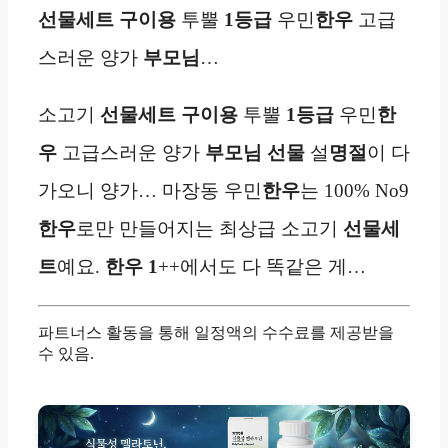
선물세트
구이용
투뿔
1등급
우민
한우
고급
스러운 양가
부모님
…
소고기
선물세트
구이용
투뿔
1등급
우민
한
우
고급스러운 양가
부모님 선물
설
명절
이 다
가오니 양가… 마장동 우민
한우
는 100% No9
한우
로만 만들어지는 최상급 소고기
선물세
트
예요.
한우
1
++에서도 다 똑같은 게…
파트너스 활동을 통해 일정액의 수수료를 제공받을
수 있음.