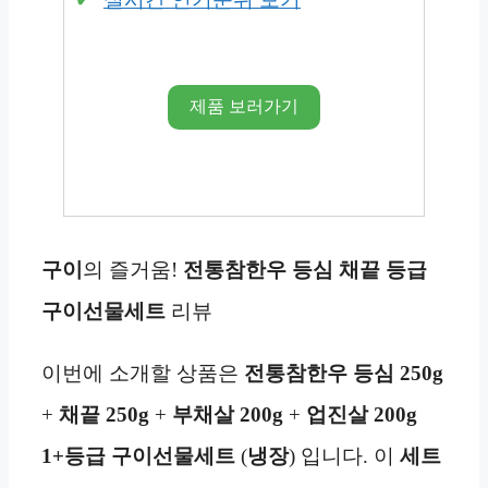
제품 보러가기
구이
의 즐거움!
전통참한우 등심
채끝
등급
구이선물세트
리뷰
이번에 소개할 상품은
전통참한우 등심 250g
+
채끝 250g
+
부채살
200g
+
업진살 200g
1+등급 구이선물세트
(
냉장
) 입니다. 이
세트