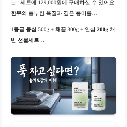
는 1
세트
에 129,000원에 구매하실 수 있어요.
한우
의 풍부한 육질과 깊은 풍미를…
1등급
등심
500g +
채끝
300g + 안심
200g
채
반
선물세트
…