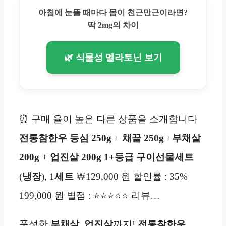
아침에 눈뜰 때마다 몸이 천근만근이라면?
딱 2mg의 차이
🌿 식물성 멜라토닌 보기
⏰ 구매 율이 높은 다른 상품을 소개합니다
전통참한우 등심 250g
+
채끝 250g
+
부채살
200g
+
업진살 200g 1+등급 구이선물세트
(
냉장
), 1
세트
￦129,000 원 할인률 : 35%
199,000 원 별점 : ⭐⭐⭐⭐⭐ 리뷰…
풍성한
부채살
,
업진살
까지!
전통참한우