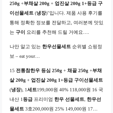
250g
+
부채살
200g
+
업진살 200g 1+등급 구
이선물세트
(
냉장
)"입니다. 제품 사용 후기를
통해 정확한 정보를 전달하고, 여러분께 맛있
는
구이
요리를 추천해 드릴 거예요….
나만 알고 있는
한우
선물세트
순위별 쇼핑정
보 – eat your…
15
전통참한우 등심 250g
+
채끝 250g
+
부채
살
200g
+
업진살 200g 1+등급 구이선물세트
(
냉장
), 1
세트
199,000원 40% 118,000원 16 국
내산 1
등급
프리미엄
한우
선물세트
,
한우
선
물세트
3호200,000원 25% 149,000원 17…