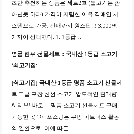
초반 추천하는 상품은
세트
2호 (불고기는 좀
아닌듯 하다) 가격이 저렴한 이유 직매입 시
스템으로 가공, 판매까지 원스탑!!! 3,000명
가까이 선택했다.
1
.
1등급
…
명품
한우
선물세트
::
국내산 1등급
소고기
‘
쇠고기집
‘
[쇠고기집] 국내산 1등급 명품 소고기 선물세
트
고급 포장 신선 소고기 압도적인 판매량
& 리뷰! 바로… 명품 소고기 선물세트 구매
가능한 곳 "이 포스팅은 쿠팡 파트너스 활동
의 일환으로, 이에 따른…