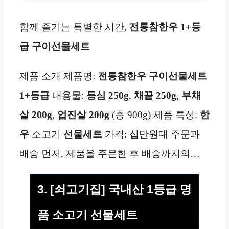
함께 즐기는 특별한 시간,
전통참한우
1+등
급 구이선물세트
제품 소개 제품명:
전통참한우
구이선물세트
1+등급
내용물:
등심 250g
,
채끝 250g
,
부채
살
200g
,
업진살 200g
(총 900g) 제품 특성:
한
우
소고기
선물세트
가격: 십만원대 주문과
배송 먼저, 제품을 주문한 후 배송까지의…
3. [쇠고기집] 국내산 1등급 명
품 소고기 선물세트