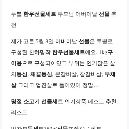
투뿔
한우
선물세트
부모님 어버이날
선물
추
천
제가 고른 5월 8일 어버이날
선물
은 투뿔로
구성된 천하명작
한우
선물세트
예요. 1kg
구
이용
으로 구성되어있고 부위는 인기많은 살
치
등심
,
채끝
등심
, 본갈비살, 참갈비살,
부채
살
그리고 업진살로 들어있어 정말…
명절
소고기 선물세트
인기상품 베스트 추천
리스트
알찬
모둠세트
750g(
선물포장
X), 1
세트