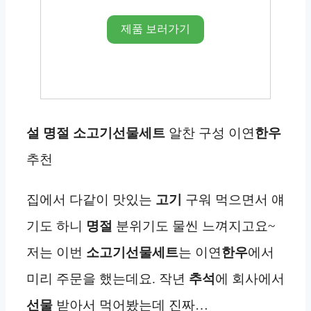
제품 보러가기
설
명절
소고기선물세트
알찬 구성 이연
한우
추천
집에서 다같이 맛있는
고기
구워 먹으면서 얘
기도 하니
명절
분위기도 물씬 느껴지고요~
저는 이번
소고기선물세트
는 이연
한우
에서
미리 주문을 했는데요. 작년
추석
에 회사에서
선물
받아서 먹어봤는데 진짜…