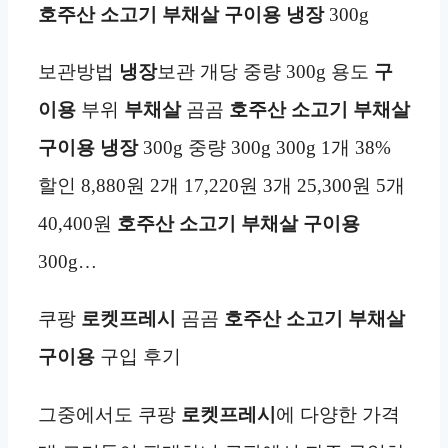
호주산
소고기 부채살 구이용
냉장
300g
보관방법
냉장
보관 개당 중량 300g 용도
구
이용
부위
부채살
곰곰
호주산
소고기 부채살
구이용
냉장
300g 중량 300g 300g 1개 38%
할인 8,880원 2개 17,220원 3개 25,300원 5개
40,400원
호주산
소고기 부채살 구이용
300g…
쿠팡
로켓프레시
곰곰
호주산
소고기 부채살
구이용
구입 후기
그중에서도 쿠팡
로켓프레시
에 다양한 가격