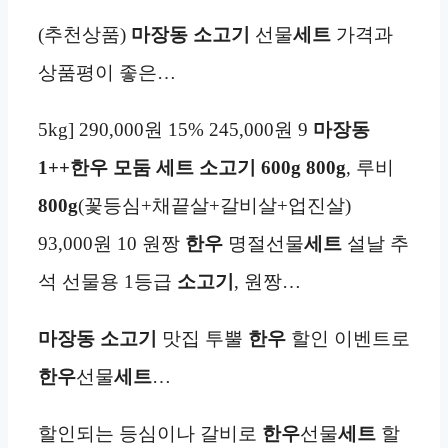
(추천상품)
마장동
소고기
선물
세트
가격과
상품평이 좋은…
5kg] 290,000원 15% 245,000원 9
마장동
1++한우 모둠 세트 소고기 600g
800g
, 루비
800g
(꽃등심+채끝살+갈비살+업진살)
93,000원 10 원짱
한우
명절선물
세트
설날 추
석 선물용 1등급
소고기
, 원짱…
마장동
소고기
맛집 투뿔
한우
할인 이벤트로
한우
선물
세트
…
할인되는 등심이나 갈비로
한우
선물
세트
할