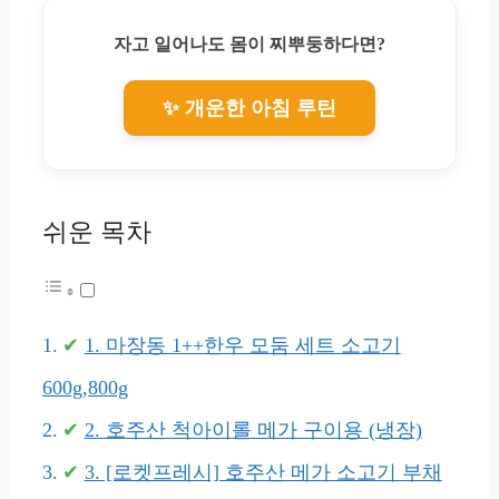
자고 일어나도 몸이 찌뿌둥하다면?
✨ 개운한 아침 루틴
쉬운 목차
1. 마장동 1++한우 모둠 세트 소고기
600g,800g
2. 호주산 척아이롤 메가 구이용 (냉장)
3. [로켓프레시] 호주산 메가 소고기 부채