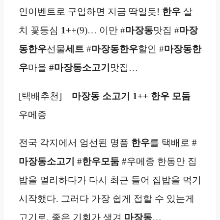
인이벤트로 구입하면 지금 딱일듯!
한우
살
치 꽃등심
1++
(9)… 이만 #
마장동
맛집 #
마장
동
한우
선물
세트
#
마장동
한우
할인 #
마장동
한
우
마을 #
마장동
소고기
맛집…
[택배추천] –
마장동
소고기
1++ 한우 모둠
우메종
전국 각지에서 엄선된 명품
한우
를 택배로 #
마장동
소고기
#
한우모둠
#우메종 한동안 집
밥을 멀리하다가 다시 최근 들어 집밥을 먹기
시작했다. 그러다 가장 쉽게 접할 수 있는게
고기로, 좋은 기회가 생겨
마장동
…