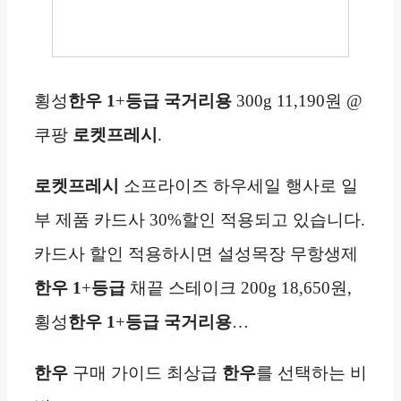
횡성
한우
1
+
등급 국거리용
300g 11,190원 @
쿠팡
로켓프레시
.
로켓프레시
소프라이즈 하우세일 행사로 일
부 제품 카드사 30%할인 적용되고 있습니다.
카드사 할인 적용하시면 설성목장 무항생제
한우
1
+
등급
채끝 스테이크 200g 18,650원,
횡성
한우
1
+
등급 국거리용
…
한우
구매 가이드 최상급
한우
를 선택하는 비