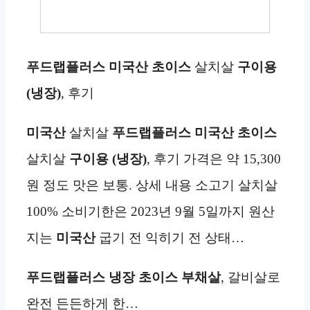
푸드랩플러스 미국산 초이스
살치살
구이용
(냉장)
, 후기
미국산
살치살
푸드랩플러스 미국산 초이스
살치살
구이용 (냉장)
, 후기 가격은 약 15,300
원 정도 맛은 보통. 상세 내용 소고기 살치살
100% 소비기한은 2023년 9월 5일까지 원산
지는
미국산
굽기 전 익히기 전 상태…
푸드랩플러스
냉장
초이스 부채살
, 갈비살로
완전 든든하게 한…