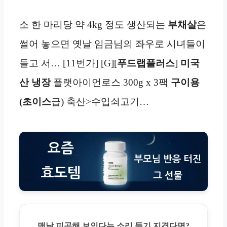
소 한 마리당 약 4kg 정도 생산되는
부채살
은
썰어 놓으면 옛날 임금님의 좌우로 시녀들이
들고 서… [11번가] [G][
푸드랩플러스
]
미국
산
냉장
플랫아이언로스 300g x 3팩
구이용
(
초이스
급) 축산>수입쇠고기…
맨날 피곤해 보인다는 소리 듣기 지겹다면?