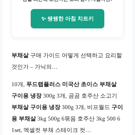
✨ 쌩쌩한 아침 치트키
부채살
구매 가이드 어떻게 선택하고 요리할
것인가 – 가닉의…
10개,
푸드랩플러스 미국산 초이스 부채살
구이용
냉장
300g 3개, 곰곰 호주산 소고기
부채살 구이용
냉장
300g 3개, 비프월드
구이
용
부채살
3kg 500g 6묶음 호주산 3kg 500 6
1set, 엑셀컷 부채 스테이크 컷…