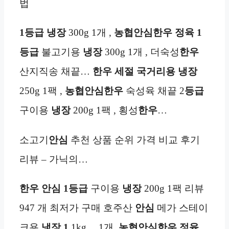
법
1등급
냉장
300g 1개 ,
농협안심한우 정육
1
등급
불고기용
냉장
300g 1개 , 더숙성
한우
산지직송 채끝…
한우
세절
국거리용
냉장
250g 1팩 ,
농협안심한우
숙성육 채끝 2
등급
구이용
냉장
200g 1팩 , 횡성
한우
…
소고기
안심
추천 상품 순위 가격 비교 후기
리뷰 – 가닉의…
한우
안심
1등급
구이용
냉장
200g 1팩 리뷰
947 개 최저가 구매 호주산
안심
메가 스테이
크용
냉장
1
1kg… 1개,
농협안심한우 정육