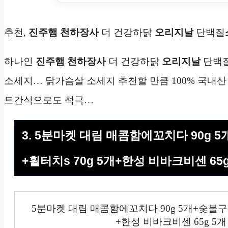
추천,
진주햄 천하장사
더 건강하닭
오리지날
단백질
하나인
진주햄 천하장사
더 건강하닭
오리지날
단백
소세지… 닭가슴살 소세지 추천할 만큼 100% 국내
트간식으로도 적극…
3. 5분마켓 대림 매콤함에꼬치다 90g 
+휠터치s 70g 5개+한성 비바크비센 65
5분마켓 대림 매콤함에꼬치다 90g 5개+숯불구이
+한성 비바크비센 65g 5