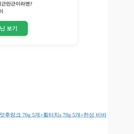
 천근만근이라면?
이
토닌 보기
후랑크 70g 5개+휠터치s 70g 5개+한성 비바