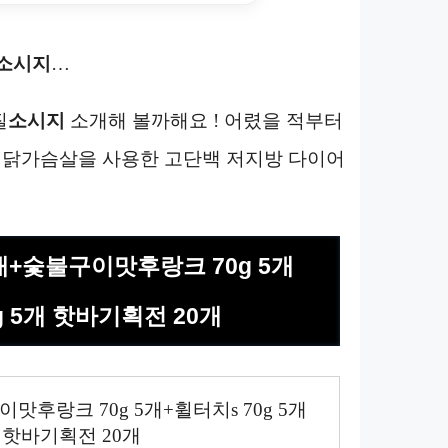
소시지
…
질
소시지
소개해 볼까해요 ! 어렸을 적부터
산 닭가슴살을 사용한 고단백 저지방 다이어
5개+숯불구이맛후랑크 70g 5개
g 5개 핫바기획전 20개
맛후랑크 70g 5개+휠터치s 70g 5개
개 핫바기획전 20개