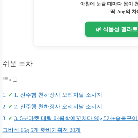
아침에 눈뜰 때마다 몸이
딱 2mg의 차
🌿 식물성 멜라
쉬운 목차
1. 진주햄 천하장사 오리지날 소시지
2. 진주햄 천하장사 오리지날 소시지
3. 5분마켓 대림 매콤함에꼬치다 90g 5개+숯불구이맛
크비센 65g 5개 핫바기획전 20개