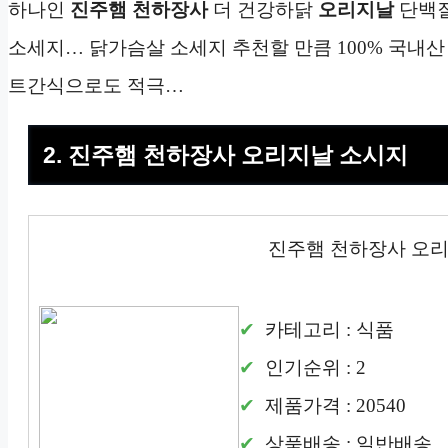
하나인
진주햄 천하장사
더 건강하닭
오리지날
단백
소세지… 닭가슴살 소세지 추천할 만큼 100% 국내
트간식으로도 적극…
2. 진주햄 천하장사 오리지날 소시지
진주햄 천하장사 오
카테고리 : 식품
인기순위 : 2
제품가격 : 20540
상품배송 : 일반배송