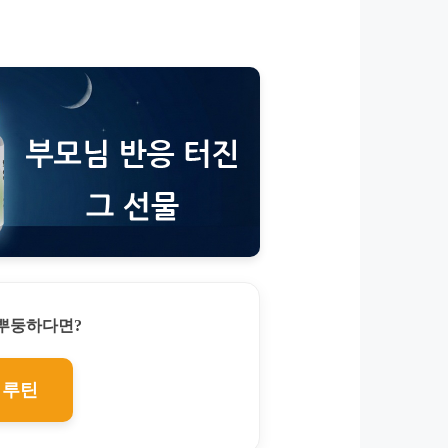
찌뿌둥하다면?
 루틴