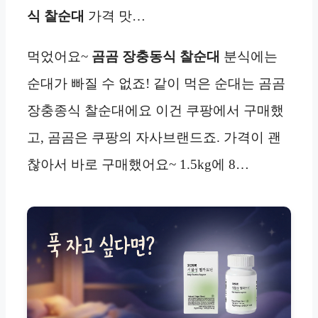
식 찰순대
가격 맛…
먹었어요~
곰곰 장충동식 찰순대
분식에는
순대가 빠질 수 없죠! 같이 먹은 순대는 곰곰
장충종식 찰순대에요 이건 쿠팡에서 구매했
고, 곰곰은 쿠팡의 자사브랜드죠. 가격이 괜
찮아서 바로 구매했어요~ 1.5kg에 8…