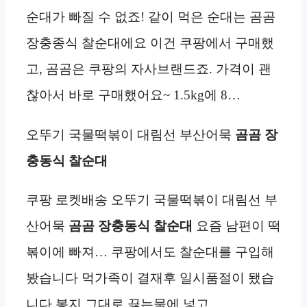
순대가 빠질 수 없죠! 같이 먹은 순대는 곰곰
장충종식 찰순대에요 이건 쿠팡에서 구매했
고, 곰곰은 쿠팡의 자사브랜드죠. 가격이 괜
찮아서 바로 구매했어요~ 1.5kg에 8…
오뚜기 국물떡볶이 대림선 부산어묵
곰곰 장
충동식 찰순대
쿠팡 로켓배송 오뚜기 국물떡볶이 대림선 부
산어묵
곰곰 장충동식 찰순대
요즘 남편이 떡
볶이에 빠져… 쿠팡에서도 찰순대를 구입해
봤습니다 먹가족이 결재후 일시품절이 됐습
니다 봉지 그대로 끓는물에 넣고…