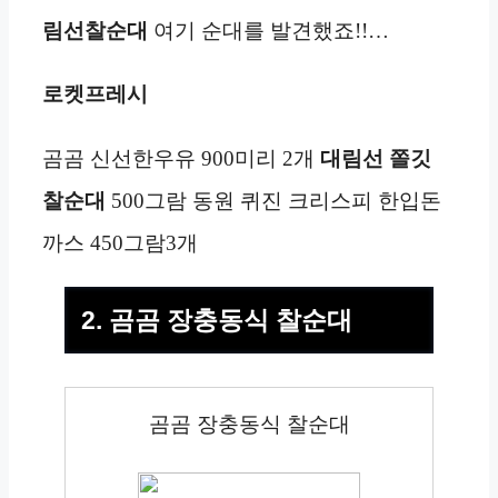
림선
찰순대
여기 순대를 발견했죠!!…
로켓프레시
곰곰 신선한우유 900미리 2개
대림선 쫄깃
찰순대
500그람 동원 퀴진 크리스피 한입돈
까스 450그람3개
2. 곰곰 장충동식 찰순대
곰곰 장충동식 찰순대