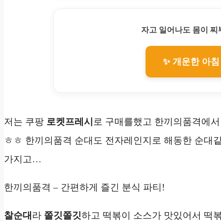
자고 일어나도 몸이 
✨ 개운한 아침
저는 쿠팡
로켓프레시
로 구매를했고 한끼의품격에서
ㅎㅎ 한끼의품격 순대도 전자레인지로 해동한 순대같
가지고…
한끼의품격 – 간편하게 즐긴 분식 파티!
찰순대
라
쫄깃
쫄깃
하고 떡볶이 소스가 맛있어서 떡