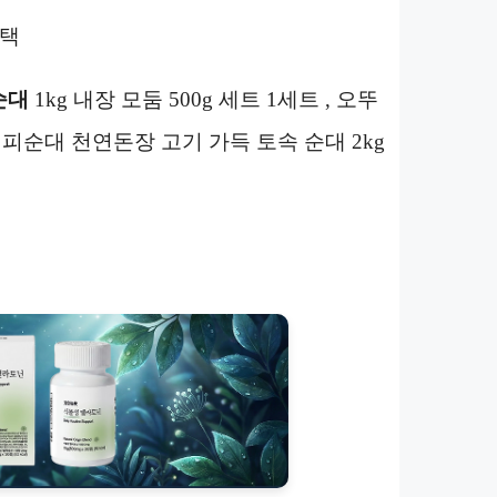
선택
순대
1kg 내장 모둠 500g 세트 1세트 , 오뚜
임 피순대 천연돈장 고기 가득 토속 순대 2kg