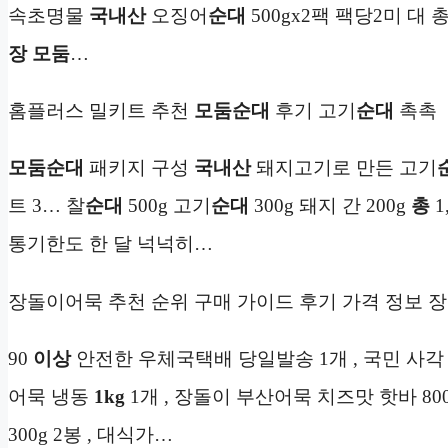
속초명물
국내산
오징어
순대
500gx2팩 팩당2미 대 
장 모둠
…
홈플러스 밀키트 추천
모둠
순대
후기 고기
순대
촉촉
모둠
순대
패키지 구성
국내산
돼지고기로 만든 고기
트 3… 찰
순대
500g 고기
순대
300g 돼지 간 200g
총
1
통기한도 한 달 넉넉히…
장돌이어묵 추천 순위 구매 가이드 후기 가격 정보 
90
이상
안전한 우체국택배 당일발송 1개 , 국민 사각 
어묵 냉동
1kg
1개 , 장돌이 부산어묵 치즈맛 핫바 80
300g 2봉 , 대식가…