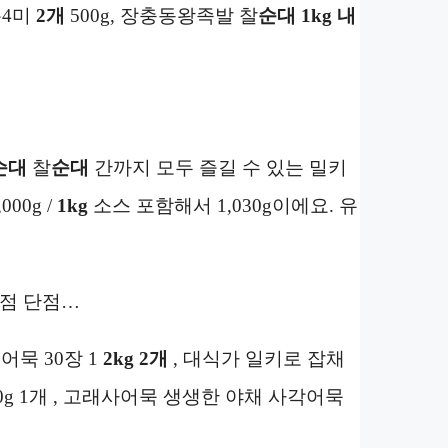
총4미
2개
500g, 장충동왕족발 찰
순대
1kg
내
순대
찰
순대
간까지 모두 즐길 수 있는 밀키
,000g /
1kg
소스 포함해서 1,030g이에요. 유
장점 단점…
어묵 30장 1
2kg
2개
, 대식가 일키로 잡채
0g 1개 , 고래사어묵 생생한 야채 사각어묵