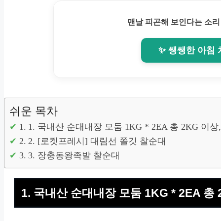
맨날 피곤해 보인다는 소리
✨ 쌩쌩한 아침
쉬운 목차
1. 국내산 순대내장 모둠 1KG * 2EA 총 2KG 이상, 
2. [로켓프레시] 대림선 쫄깃 찰순대
3. 장충동왕족발 찰순대
1. 국내산 순대내장 모둠 1KG * 2EA 총 2