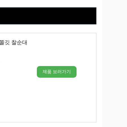
 쫄깃 찰순대
시
제품 보러가기