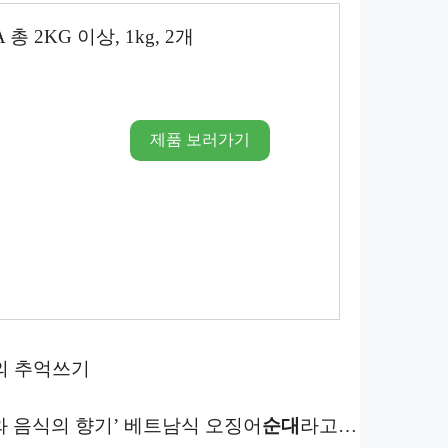
총 2KG 이상, 1kg, 2개
제품 보러가기
의 추억쓰기
와 음식의 향기’ 베트남식 오징어
순대
라고…