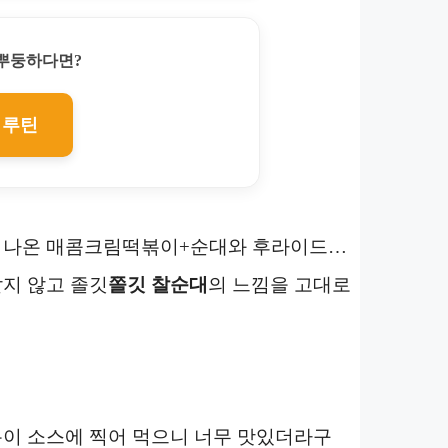
찌뿌둥하다면?
 루틴
 나온 매콤크림떡볶이+순대와 후라이드…
지 않고 졸깃
쫄깃 찰순대
의 느낌을 고대로
볶이 소스에 찍어 먹으니 너무 맛있더라구