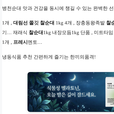
병천순대 맛과 건강을 동시에 챙길 수 있는 완벽한 
1개 ,
대림선 쫄깃 찰순대
1kg 4개 , 장충동왕족발
찰
기… 재래식
찰순대
1kg 내장모듬1kg 단품 , 미트타
1개 ,
프레시
멘토…
냉동식품 추천 간편하게 즐기는 한끼의품격!