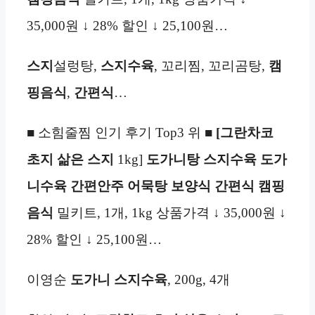
35,000원 ↓ 28% 할인 ↓ 25,100원…
스지
설렁탕,
스지수육
, 꼬리찜, 꼬리곰탕,
캠
핑음식
,
간편식
…
■ 소힘줄찜 인기 후기 Top3 위 ■
[그란차코
초지 삶은 스지
1kg]
도가니탕 스지수육 도가
니수육 간편안주 어묵탕 보양식 간편식 캠핑
음식
밀키트, 1개, 1kg 상품가격 ↓ 35,000원 ↓
28% 할인 ↓ 25,100원…
이영순
도가니
스지수육
, 200g, 4개