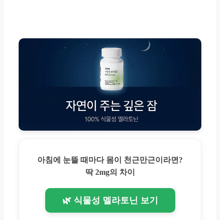
아침에 눈뜰 때마다 몸이 천근만근이라면?
딱 2mg의 차이
🌿 식물성 멜라토닌 보기