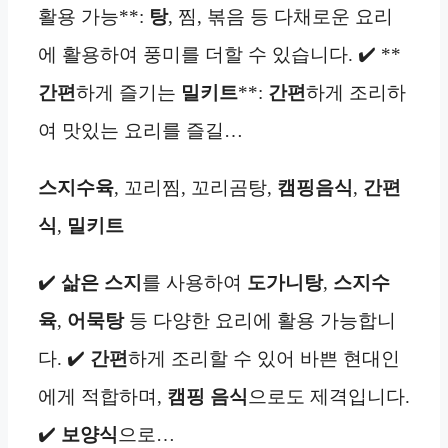
활용 가능**:
탕
, 찜, 볶음 등 다채로운 요리
에 활용하여 풍미를 더할 수 있습니다. ✔️ **
간편
하게 즐기는
밀키트
**:
간편
하게 조리하
여 맛있는 요리를 즐길…
스지수육
, 꼬리찜, 꼬리곰탕,
캠핑음식
,
간편
식
,
밀키트
✔️
삶은 스지
를 사용하여
도가니탕
,
스지수
육
,
어묵탕
등 다양한 요리에 활용 가능합니
다. ✔️
간편
하게 조리할 수 있어 바쁜 현대인
에게 적합하며,
캠핑 음식
으로도 제격입니다.
✔️
보양식
으로…