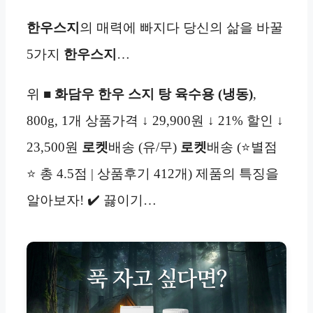
한우스지
의 매력에 빠지다 당신의 삶을 바꿀
5가지
한우스지
…
위 ■
화담우 한우 스지 탕 육수용 (냉동)
,
800g, 1개 상품가격 ↓ 29,900원 ↓ 21% 할인 ↓
23,500원
로켓
배송 (유/무)
로켓
배송 (⭐별점
⭐ 총 4.5점 | 상품후기 412개) 제품의 특징을
알아보자! ✔️ 끓이기…