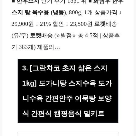
■
한우스지
인기 후기 Top1 위 ■
화담우 한우
스지 탕 육수용 (냉동)
, 800g, 1개 상품가격 ↓
29,900원 ↓ 21% 할인 ↓ 23,500원
로켓
배송
(유/무)
로켓
배송 (⭐별점⭐ 총 4.5점 | 상품후
기 383개) 제품의…
3. [그란차코 초지 삶은 스지
1kg] 도가니탕 스지수육 도가
니수육 간편안주 어묵탕 보양
식 간편식 캠핑음식 밀키트