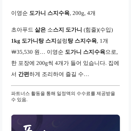
이영순
도가니
스지수육
, 200g, 4개
초아푸드
삶은
소
스지
도가니
(힘줄)(수입)
1kg
도가니탕 스지
설렁
탕 스지수육
, 1개
￦35,530 원… 이영순
도가니
스지수육
으로,
한 포장에 200g씩 4개가 들어 있습니다. 집에
서
간편
하게 조리하여 즐길 수…
파트너스 활동을 통해 일정액의 수수료를 제공받을
수 있음.