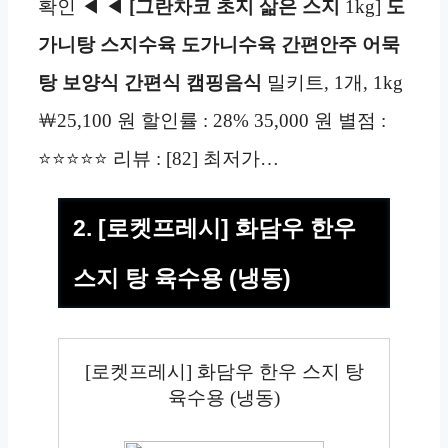
확인 ◀ ◀
[그란차코 초지 삶은 스지
1kg]
도
가니탕 스지수육 도가니수육 간편안주 어묵
탕 보양식 간편식 캠핑음식
밀키트, 1개, 1kg
￦25,100 원 할인률 : 28% 35,000 원 별점 :
⭐⭐⭐⭐⭐ 리뷰 : [82] 최저가…
2. [로켓프레시] 화담우 한우
스지 탕 육수용 (냉동)
[로켓프레시] 화담우 한우 스지 탕
육수용 (냉동)