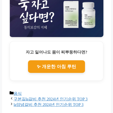
자고 일어나도 몸이 찌뿌둥하다면?
✨ 개운한 아침 루틴
Categories
음식
구본길la갈비 추천 2024년 인기순위 TOP 3
la양념갈비 추천 2024년 인기순위 TOP 3