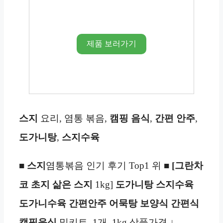
제품 보러가기
스지
요리, 염통 볶음,
캠핑 음식
,
간편 안주
,
도가니탕
,
스지수육
■
스지
염통볶음 인기 후기 Top1 위 ■
[그란차
코 초지 삶은 스지
1kg]
도가니탕 스지수육
도가니수육 간편안주 어묵탕 보양식 간편식
캠핑음식
밀키트, 1개, 1kg 상품가격 ↓