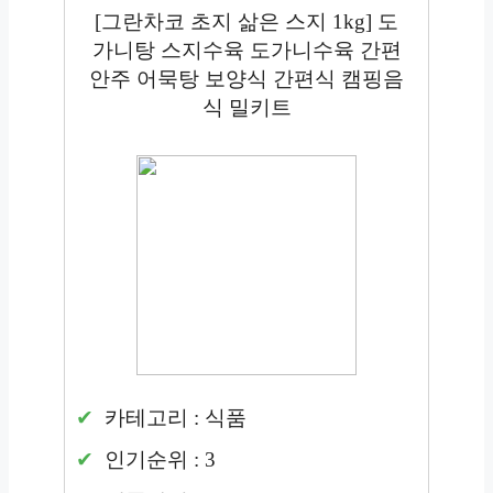
[그란차코 초지 삶은 스지 1kg] 도
가니탕 스지수육 도가니수육 간편
안주 어묵탕 보양식 간편식 캠핑음
식 밀키트
카테고리 : 식품
인기순위 : 3