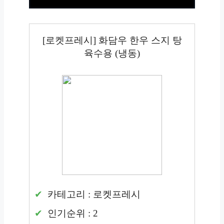
[로켓프레시] 화담우 한우 스지 탕
육수용 (냉동)
카테고리 : 로켓프레시
인기순위 : 2