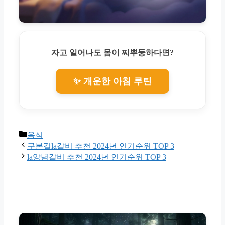
자고 일어나도 몸이 찌뿌둥하다면?
✨ 개운한 아침 루틴
Categories
음식
구본길la갈비 추천 2024년 인기순위 TOP 3
la양념갈비 추천 2024년 인기순위 TOP 3