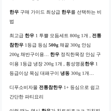
한우
구매 가이드 최상급
한우
를 선택하는 비
법
최고급
한우
1 투쁠 모듬세트 800g 1개 ,
전통
참한우
1등급 등심
500g
채끝 300g 안심
200g 채반구이용…
한우
정직한목장 안심 구
이용 1등급 냉장 200g 1개 , 횡성명품
한우
1
등급이상 목심 대패구이
냉동
300g 1개…
디푸소비자몰
전통참한우
1+ 등심으로 쉽고
간단한 파티요리
이럴 때는 역시
한우
가 치트키죠ㅋㅋ 김치찌