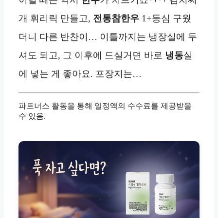
개 휘리릭 만들고,
전통참한우
1+등심 구웠
더니 다른 반찬이… 이틀까지는 냉장실에 두
셔도 되고, 그 이후에 드실거면 바로
냉동
실
에 넣는 게 좋아요. 포장지는…
파트너스 활동을 통해 일정액의 수수료를 제공받을
수 있음.