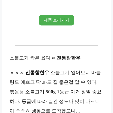
제품 보러가기
소불고기 쌈은 옳다 w
전통참한우
ㅎㅎㅎ
전통참한우
소불고기 열어보니 마블
링도 예쁘고 딱 봐도 질 좋은걸 알 수 있다.
볶음용 소불고기
500g
1등급 이거 정말 중요
하다. 등급에 따라 질긴 정도나 맛이 다르니
까 ㅎㅎㅎ
냉동
으로 도착했으니…