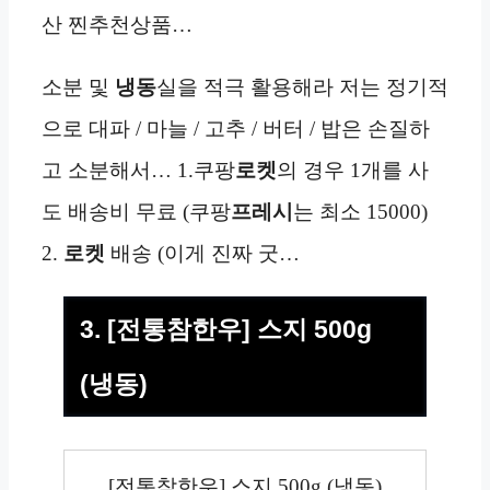
산 찐추천상품…
소분 및
냉동
실을 적극 활용해라 저는 정기적
으로 대파 / 마늘 / 고추 / 버터 / 밥은 손질하
고 소분해서… 1.쿠팡
로켓
의 경우 1개를 사
도 배송비 무료 (쿠팡
프레시
는 최소 15000)
2.
로켓
배송 (이게 진짜 굿…
3. [전통참한우] 스지 500g
(냉동)
[전통참한우] 스지 500g (냉동)