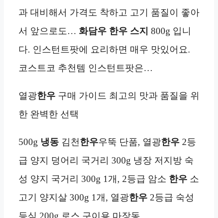
과 대비해서 가격도 착하고 고기 품질이 좋아
서 앞으로도…
화담우 한우 스지
800g 입니
다. 인스턴트팟에 요리하면 매우 맛있어요.
코스트코 추천템 인스턴트팟은…
열광
한우
구매 가이드 최고의 맛과 품질을 위
한 완벽한 선택
500g
냉동
김천
한우
우뚝 단품, 열광
한우
2등
급 양지 덩어리 국거리 300g 냉장 저지방 숙
성 양지 국거리 300g 1개, 2등급 암소
한우
소
고기 양지살 300g 1개, 열광
한우
2등급 숙성
등심 200g 로스 구이용 마장동…