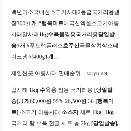
백년미소국내산소고기사태2등급국거리용냉
장300g
1개
#
행복미트
미국산엑셀소고기아롱
사태알사태
1kg
수육용
찜용국거리용
당일발
송
1개
#푸드랩플러스
호주산
곡물살치살스테
이크냉장400g
1개
…
제일싼곳 아롱사태 판매순위 – soryu.net
알사태
1kg
수육용
찜용 국거리용
[당일발
송], 1개
60,000원 55% 26,500원 38
[행복미
트]
소고기 아롱사태
소스지
세트
1kg
+
1kg
국거리 탕 수육 전골 세트 총 2kg
[당일발송],