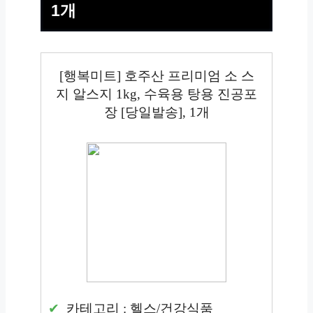
1개
[행복미트] 호주산 프리미엄 소 스
지 알스지 1kg, 수육용 탕용 진공포
장 [당일발송], 1개
카테고리 : 헬스/건강식품