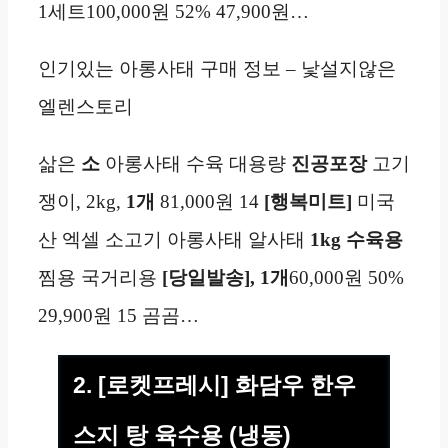
1세트100,000원 52% 47,900원…
인기있는 아롱사태 구매 정보 – 낯설지않은
엘렌스토리
삶은
소
아롱사태 수육 대용량
진공포장
고기
쟁이, 2kg,
1개
81,000원 14
[행복미트]
미국
산 엑셀 소고기 아롱사태 알사태
1kg
수육용
찜용 국거리용
[당일발송], 1개
60,000원 50%
29,900원 15 곰곰…
2. [로켓프레시] 화담우 한우
스지 탕 육수용 (냉동)