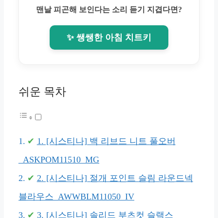
맨날 피곤해 보인다는 소리 듣기 지겹다면?
✨ 쌩쌩한 아침 치트키
쉬운 목차
1. [시스티나] 백 리브드 니트 풀오버
_ASKPOM11510_MG
2. [시스티나] 절개 포인트 슬림 라운드넥
블라우스_AWWBLM11050_IV
3. [시스티나] 솔리드 부츠컷 슬랙스