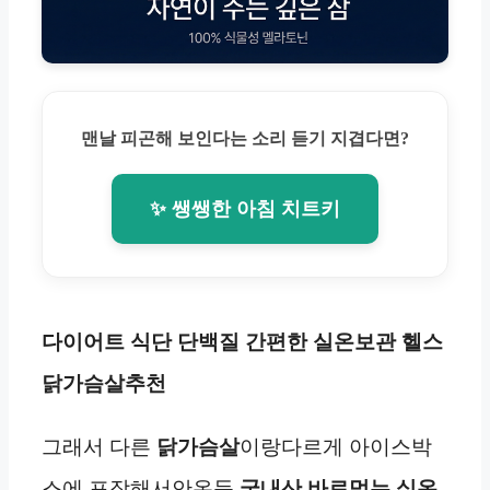
맨날 피곤해 보인다는 소리 듣기 지겹다면?
✨ 쌩쌩한 아침 치트키
다이어트 식단 단백질 간편한 실온보관 헬스
닭가슴살추천
그래서 다른
닭가슴살
이랑다르게 아이스박
스에 포장해서안온듯
국내산 바로먹는 실온