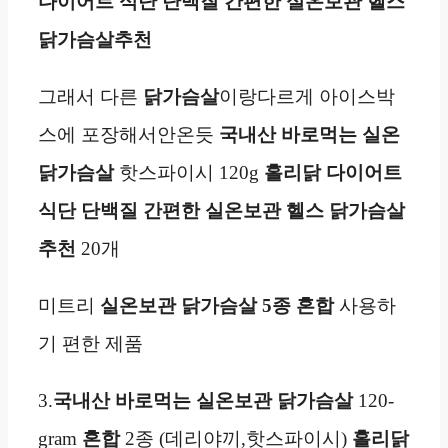
다이어트 식단 단백질 간편한 실온보관 헬스
닭가슴살추천
그래서 다른
닭가슴살
이랑다르게 아이스박
스에 포장해서안온듯
국내산 바로먹는 실온
닭가슴살
핫스파이시 120g
홀리닭 다이어트
식단 단백질 간편한 실온보관 헬스 닭가슴살
추천
20개
미트리
실온보관
닭가슴살 5종 혼합
사용하
기 편한 제품
3.
국내산 바로먹는 실온
보관
닭가슴살
120-
gram
혼합
2종 (데리야끼,핫스파이시)
홀리닭