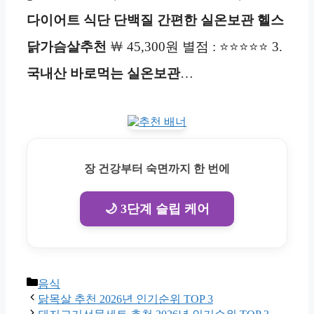
다이어트 식단 단백질 간편한 실온보관 헬스
닭가슴살추천
￦ 45,300원 별점 : ⭐⭐⭐⭐⭐ 3.
국내산 바로먹는 실온
보관
…
장 건강부터 숙면까지 한 번에
🌙 3단계 슬립 케어
Categories
음식
닭목살 추천 2026년 인기순위 TOP 3