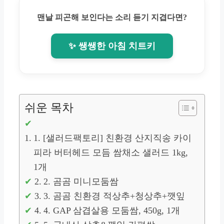
맨날 피곤해 보인다는 소리 듣기 지겹다면?
✨ 쌩쌩한 아침 치트키
쉬운 목차
1. [샐러드팩토리] 친환경 산지직송 카이
피라 버터헤드 모듬 쌈채소 샐러드 1kg,
1개
2. 곰곰 미니모둠쌈
3. 곰곰 친환경 적상추+청상추+깻잎
4. GAP 삼겹살용 모둠쌈, 450g, 1개