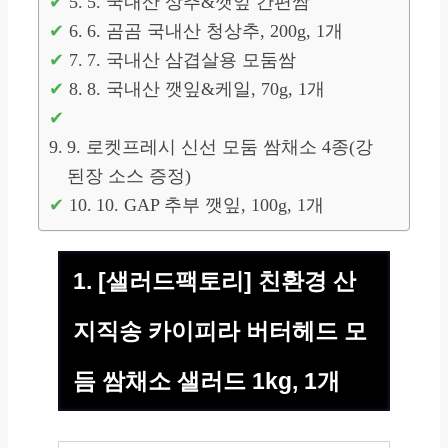
5. 국내산 상추&깻잎 간편쌈
6. 곰곰 국내산 청상추, 200g, 1개
7. 국내산 삼겹살용 모둠쌈
8. 국내산 깻잎&케일, 70g, 1개
9. 로켓프레시 신선 모둠 쌈채소 4종(강
된장 소스 증정)
10. GAP 추부 깻잎, 100g, 1개
1. [샐러드팩토리] 친환경 산
지직송 카이피라 버터헤드 모
듬 쌈채소 샐러드 1kg, 1개