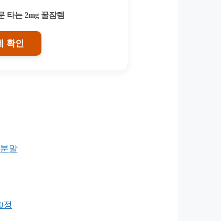
 타는 2mg 꿀잠템
에 확인
과분말
0정