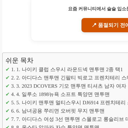
요즘 커뮤니티에서 슬슬 입소문
📍 품절되기 전
쉬운 목차
1. 나이키 클럽 스우시 라운드넥 맨투맨 2종 택1
2. 아디다스 맨투맨 긴팔티 빅로고 프렌치테리 
3. 2023 DCOVERS 기모 맨투맨 티셔츠 남자 여
4. 일루소 1898뉴욕 소프트 특양면 맨투맨
5. 나이키 맨투맨 멀티스우시 DJ6914 프렌치테
6. 남녀공용 쭈리면 오버핏 무지 맨투맨
7. 아디다스 여성 3선 맨투맨 스몰로고 롱슬리브
8. 옥스타 알파카 자수 특양면 맨투맨