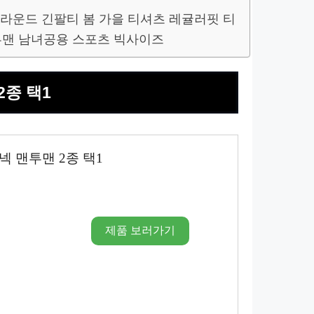
 라운드 긴팔티 봄 가을 티셔츠 레귤러핏 티
투맨 남녀공용 스포츠 빅사이즈
2종 택1
 맨투맨 2종 택1
제품 보러가기