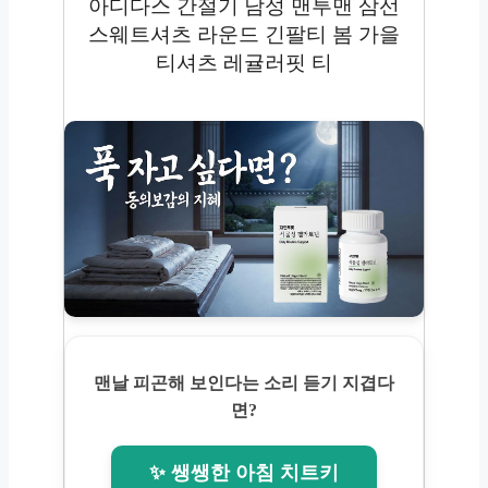
아디다스 간절기 남성 맨투맨 삼선
스웨트셔츠 라운드 긴팔티 봄 가을
티셔츠 레귤러핏 티
맨날 피곤해 보인다는 소리 듣기 지겹다
면?
✨ 쌩쌩한 아침 치트키