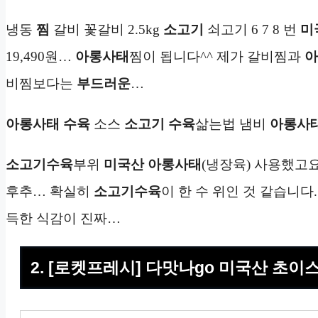
냉동
찜
갈비 꽃갈비 2.5kg
소고기
쇠고기 6 7 8 번
미
19,490원…
아롱사태
찜이 됩니다^^ 제가 갈비찜과
아
비찜보다는
부드러운
…
아롱사태
수육
소스
소고기
수육
삶는법 냄비
아롱사
소고기
수육
부위
미국산
아롱사태
(냉장육) 사용했고
후추… 확실히
소고기
수육
이 한 수 위인 것 같습니다
득한 식감이 진짜…
2. [로켓프레시] 다맛나go 미국산 초이스