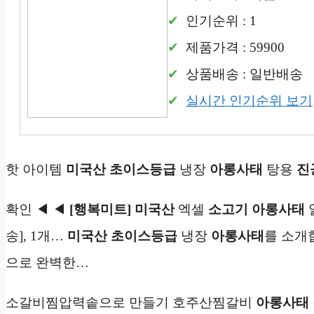
인기순위 : 1
제품가격 : 59900
상품배송 : 일반배송
실시간 인기순위 보기
핫 아이템
미국산
초이스등급
냉장
아롱사태
탕용
진
확인 ◀ ◀
[행복미트] 미국산
엑셀
소고기
아롱사태
송], 1개…
미국산
초이스등급
냉장
아롱사태
를 소개
으로 완벽한…
소갈비찜압력솥으로 만들기 호주산찜갈비
아롱사태