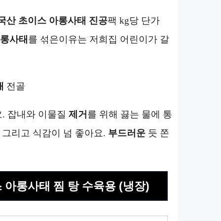
국산
초이스
아롱사태
진공
팩 kg당 단가
롱사태
를 섞은이유는 저희집 어린이가 갈
태
전골
요. 잡내와 이물질
제거
를 위해 끓는 물에 통
. 그리고 식감이 넘 좋아요.
부드러운
듯 쫀
 아롱사태 찜 탕 수육용 (냉장)