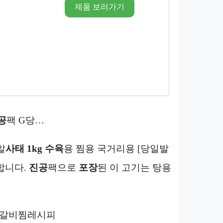
제품 보러가기
공
팩 G당…
알
사태
1kg
수육
용 찜용 국거리용 [당일발
합니다.
진공
팩으로
포장
된 이 고기는 탕용
갈비찜레시피