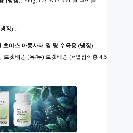
 (냉장)
, 500g, 1개 ￦17,990 원 할인률 :
(냉장)
…
 초이스 아롱사태 찜 탕 수육용 (냉장)
,
0원
로켓
배송 (유/무)
로켓
배송 (⭐별점⭐ 총 4.5