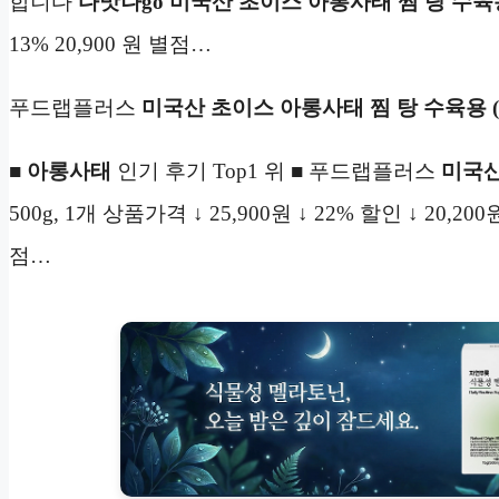
합니다
다맛나go 미국산 초이스 아롱사태 찜 탕 수육용
13% 20,900 원 별점…
푸드랩플러스
미국산 초이스 아롱사태 찜 탕 수육용 
■
아롱사태
인기 후기 Top1 위 ■ 푸드랩플러스
미국산
500g, 1개 상품가격 ↓ 25,900원 ↓ 22% 할인 ↓ 20,20
점…