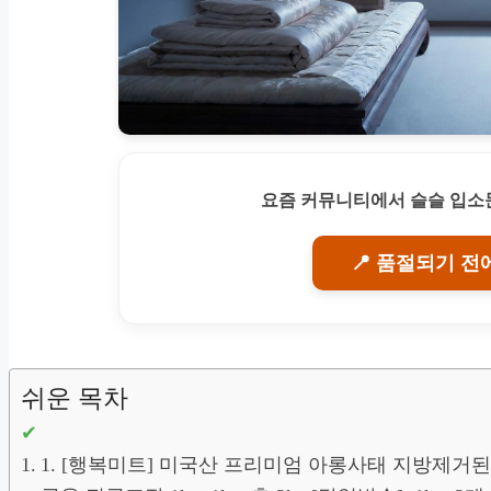
요즘 커뮤니티에서 슬슬 입소문
📍 품절되기 전
쉬운 목차
1. [행복미트] 미국산 프리미엄 아롱사태 지방제거된