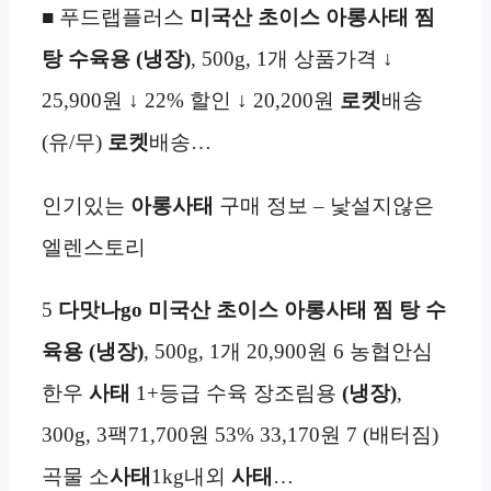
■ 푸드랩플러스
미국산 초이스 아롱사태 찜
탕 수육용 (냉장)
, 500g, 1개 상품가격 ↓
25,900원 ↓ 22% 할인 ↓ 20,200원
로켓
배송
(유/무)
로켓
배송…
인기있는
아롱사태
구매 정보 – 낯설지않은
엘렌스토리
5
다맛나go 미국산 초이스 아롱사태 찜 탕 수
육용 (냉장)
, 500g, 1개 20,900원 6 농협안심
한우
사태
1+등급 수육 장조림용
(냉장)
,
300g, 3팩71,700원 53% 33,170원 7 (배터짐)
곡물 소
사태
1kg내외
사태
…