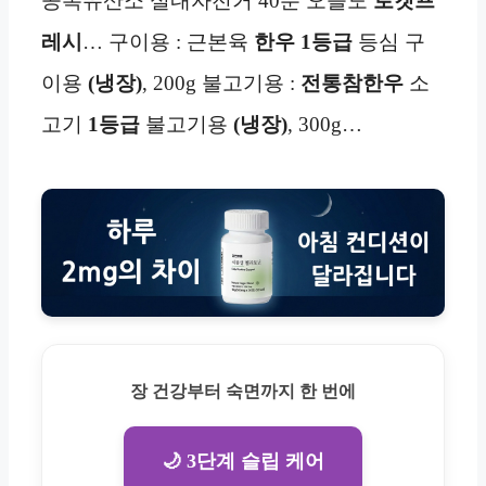
공복유산소 실내자전거 40분 오늘도
로켓프
레시
… 구이용 : 근본육
한우
1등급
등심 구
이용
(냉장)
, 200g 불고기용 :
전통참한우
소
고기
1등급
불고기용
(냉장)
, 300g…
장 건강부터 숙면까지 한 번에
🌙 3단계 슬립 케어