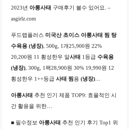
2023년
아롱사태
구매후기 볼수 있어요. –
asgirlz.com
푸드랩플러스
미국산 초이스 아롱사태 찜 탕
수육용 (냉장)
, 500g, 1개25,900원 22%
20,200원 11 횡성한우 알
사태
1등급
수육용
(냉장)
, 300g, 1팩28,900원 30% 19,990원 12
횡성한우 1++등급
사태 찜
용
(냉장)
…
아롱사태
추천 인기 제품 TOP9: 효율적인 시
간 활용을 위한…
■ 필수정보
아롱사태
추천 인기 후기 Top1 위