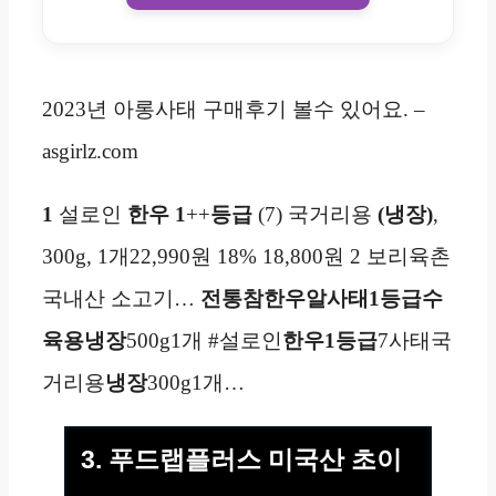
2023년 아롱사태 구매후기 볼수 있어요. –
asgirlz.com
1
설로인
한우
1
++
등급
(7) 국거리용
(냉장)
,
300g, 1개22,990원 18% 18,800원 2 보리육촌
국내산 소고기…
전통참한우알사태1등급수
육용
냉장
500g1개 #설로인
한우
1등급
7사태국
거리용
냉장
300g1개…
3. 푸드랩플러스 미국산 초이