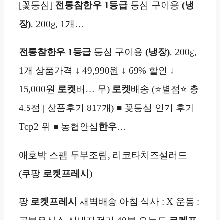
[꽃등심]
전통참한우
1등급
등심 구이용
(냉
장)
, 200g, 1개…
전통참한우
1등급
등심 구이용
(냉장)
, 200g,
1개 상품가격 ↓ 49,990원 ↓ 69% 할인 ↓
15,000원
로켓
배… 무)
로켓
배송 (⭐별점⭐ 총
4.5점 | 상품후기 817개) ■ 꽃등심 인기 후기
Top2 위 ■ 농협안심
한우
…
애호박 스팸 두부조림, 리코타치즈샐러드
(쿠팡
로켓프레시
)
팡
로켓프레시
새벽배송 아침 식사 : X 운동 :