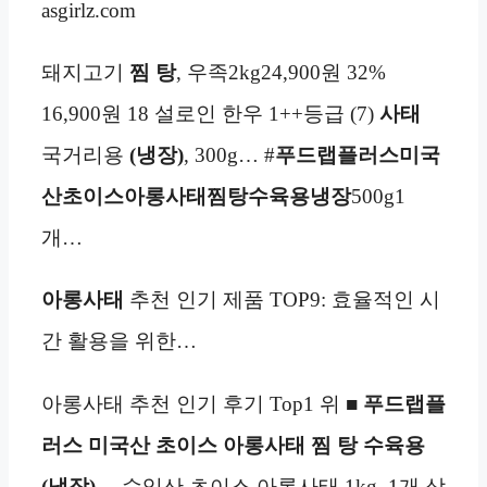
asgirlz.com
돼지고기
찜 탕
, 우족2kg24,900원 32%
16,900원 18 설로인 한우 1++등급 (7)
사태
국거리용
(냉장)
, 300g… #
푸드랩플러스미국
산초이스아롱사태찜탕수육용
냉장
500g1
개…
아롱사태
추천 인기 제품 TOP9: 효율적인 시
간 활용을 위한…
아롱사태 추천 인기 후기 Top1 위 ■
푸드랩플
러스 미국산 초이스 아롱사태 찜 탕 수육용
(냉장)
… 수입산 초이스 아롱사태 1kg, 1개 상