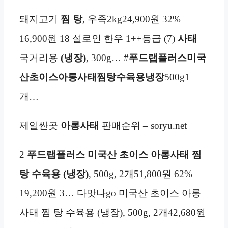
돼지고기
찜 탕
, 우족2kg24,900원 32%
16,900원 18 설로인 한우 1++등급 (7)
사태
국거리용
(냉장)
, 300g… #
푸드랩플러스미국
산초이스아롱사태찜탕수육용
냉장
500g1
개…
제일싼곳
아롱사태
판매순위 – soryu.net
2
푸드랩플러스 미국산 초이스 아롱사태 찜
탕 수육용 (냉장)
, 500g, 2개51,800원 62%
19,200원 3… 다맛나go 미국산 초이스 아롱
사태 찜 탕 수육용 (냉장), 500g, 2개42,680원