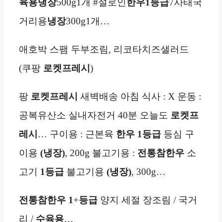
육용
냉장
500g1개 #설로인
한우
1등급
7사태국
거리용
냉장
300g1개…
애호박 스팸 두부조림, 리코타치즈샐러드
(쿠팡
로켓프레시
)
팡
로켓프레시
새벽배송 아침 식사 : X 운동 :
공복유산소 실내자전거 40분 오늘도
로켓프
레시
… 구이용 : 근본육
한우
1등급
등심 구
이용
(냉장)
, 200g 불고기용 :
전통참한우
소
고기
1등급
불고기용
(냉장)
, 300g…
전통참한우
1
+
등급
양지 세절 장조림 / 국거
리 /
수육용
…