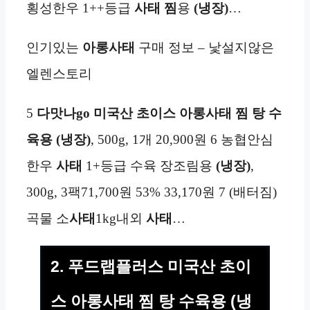
횡성한우 1++등급
사태 찜
용
(냉장)
…
인기있는
아롱사태
구매 정보 – 낯설지않은
엘렌스토리
5
다맛나go 미국산 초이스 아롱사태 찜 탕 수
육용 (냉장)
, 500g, 1개 20,900원 6 농협안심
한우
사태
1+등급 수육 장조림용
(냉장)
,
300g, 3팩71,700원 53% 33,170원 7 (배터짐)
곡물 소
사태
1kg내외
사태
…
2. 푸드랩플러스 미국산 초이
스 아롱사태 찜 탕 수육용 (냉