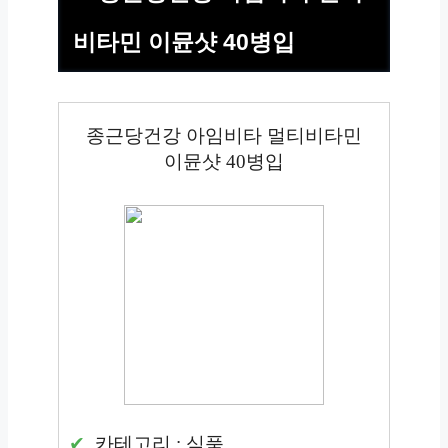
비타민 이뮨샷 40병입
종근당건강 아임비타 멀티비타민
이뮨샷 40병입
카테고리 : 식품