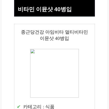
비타민 이뮨샷 40병입
종근당건강 아임비타 멀티비타민
이뮨샷 40병입
카테고리 : 식품