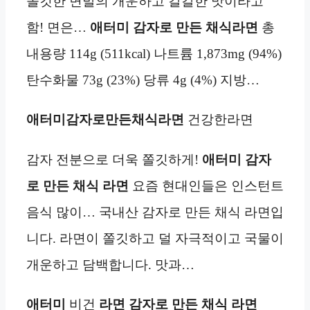
쫄깃한 면발의 개운하고 칼칼한 맛이라고
함! 면은…
애터미 감자로 만든 채식라면
총
내용량 114g (511kcal) 나트륨 1,873mg (94%)
탄수화물 73g (23%) 당류 4g (4%) 지방…
애터미감자로만든채식라면
건강한라면
감자 전분으로 더욱 쫄깃하게!
애터미 감자
로 만든 채식 라면
요즘 현대인들은 인스턴트
음식 많이… 국내산 감자로 만든 채식 라면입
니다. 라면이 쫄깃하고 덜 자극적이고 국물이
개운하고 담백합니다. 맛과…
애터미
비건
라면
감자로 만든 채식 라면