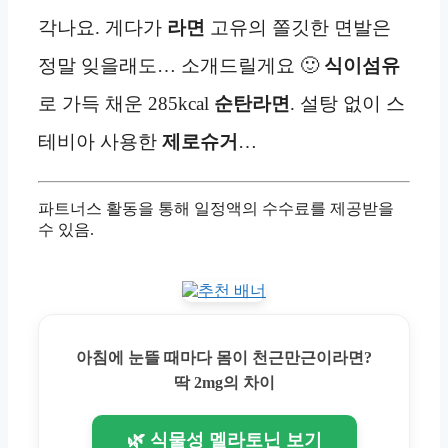
각나요. 게다가
라면
고유의 쫄깃한 면발은
정말 잊을래도… 소개드릴게요 🙂
식이섬유
로 가득 채운 285kcal
순탄라면
. 설탕 없이 스
테비아 사용한
제로슈거
…
파트너스 활동을 통해 일정액의 수수료를 제공받을
수 있음.
아침에 눈뜰 때마다 몸이 천근만근이라면?
딱 2mg의 차이
🌿 식물성 멜라토닌 보기