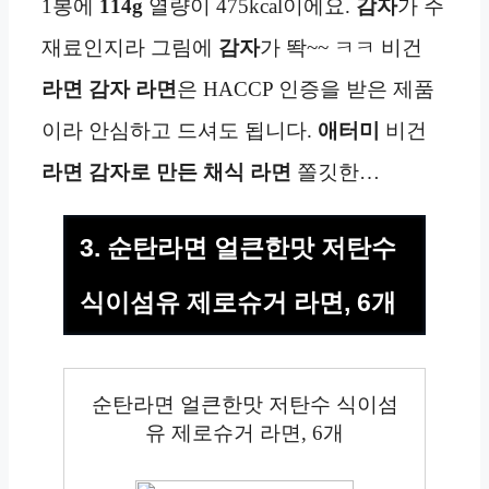
1봉에
114g
열량이 475kcal이에요.
감자
가 주
재료인지라 그림에
감자
가 똭~~ ㅋㅋ 비건
라면
감자
라면
은 HACCP 인증을 받은 제품
이라 안심하고 드셔도 됩니다.
애터미
비건
라면
감자로 만든 채식 라면
쫄깃한…
3. 순탄라면 얼큰한맛 저탄수
식이섬유 제로슈거 라면, 6개
순탄라면 얼큰한맛 저탄수 식이섬
유 제로슈거 라면, 6개