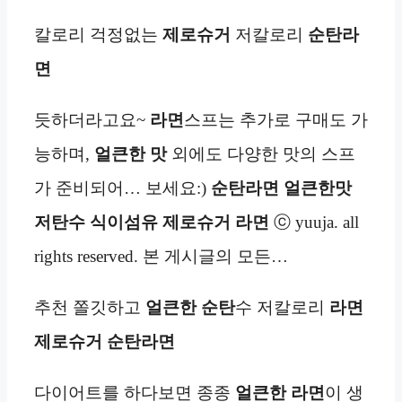
칼로리 걱정없는
제로슈거
저칼로리
순탄라
면
듯하더라고요~
라면
스프는 추가로 구매도 가
능하며,
얼큰한 맛
외에도 다양한 맛의 스프
가 준비되어… 보세요:)
순탄라면 얼큰한맛
저탄수 식이섬유 제로슈거 라면
ⓒ yuuja. all
rights reserved. 본 게시글의 모든…
추천 쫄깃하고
얼큰한
순탄
수 저칼로리
라면
제로슈거
순탄라면
다이어트를 하다보면 종종
얼큰한
라면
이 생