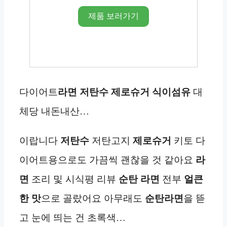
제품 보러가기
다이어트
라면
저탄수
제로슈거
식이섬유
대
체당 내돈내산…
이랍니다
저탄수
저탄고지
제로슈거
키토 다
이어트용으로도 가끔씩 괜찮을 것 같아요
라
면
조리 및 시식평 리뷰
순탄 라면
전부
얼큰
한 맛
으로 골랐어요 아무래도
순탄라면
을 뜯
고 눈에 띄는 건 초록색…