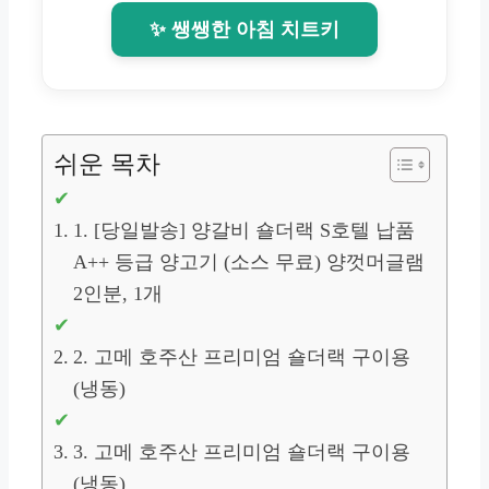
✨ 쌩쌩한 아침 치트키
쉬운 목차
1. [당일발송] 양갈비 숄더랙 S호텔 납품
A++ 등급 양고기 (소스 무료) 양껏머글램
2인분, 1개
2. 고메 호주산 프리미엄 숄더랙 구이용
(냉동)
3. 고메 호주산 프리미엄 숄더랙 구이용
(냉동)