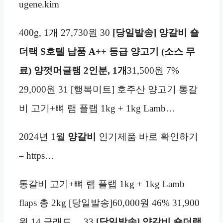
ugene.kim
400g, 1개 27,730원 30
[당일발송] 양갈비 숄
더랙 S호텔 납품 A++ 등급 양고기 (소스 무
료) 양껏머글램 2인분, 1개
31,500원 7%
29,000원 31 [행복미트] 호주산 양고기 통갈
비 고기+뼈 램 플랩 1kg + 1kg Lamb…
2024년 1월
양갈비
인기제품 바로 확인하기
– https…
통갈비 고기+뼈 램 플랩 1kg + 1kg Lamb
flaps 총 2kg [당일발송]60,000원 46% 31,900
원 14 글래드… 33
[당일발송] 양갈비 숄더랙