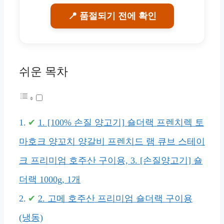
📍 품절되기 전에 확인
쉬운 목차
1. [100% 손질 양고기] 숄더랙 프렌치렉 토
마호크 양꼬치 양갈비 프렌치드 램 큐브 스테이
크 프리미엄 호주산 구이용, 3. [손질양고기] 숄
더랙 1000g, 1개
2. 고메 호주산 프리미엄 숄더랙 구이용
(냉동)