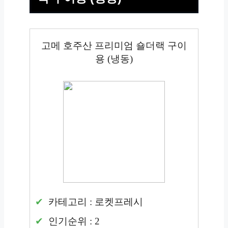
고메 호주산 프리미엄 숄더랙 구이
용 (냉동)
카테고리 : 로켓프레시
인기순위 : 2