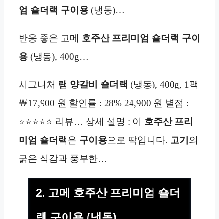
엄
숄더랙
구이용
(냉동)…
반응 좋은 고메
호주산
프리미엄
숄더랙
구이
용
(냉동), 400g…
시그니처
램
양갈비
숄더랙
(냉동), 400g, 1팩
￦17,900 원 할인률 : 28% 24,900 원 별점 :
⭐⭐⭐⭐⭐ 리뷰… 상세 설명 : 이
호주산
프리
미엄
숄더랙
은
구이용
으로 딱입니다.
고기
의
굵은 식감과 풍부한…
2. 고메 호주산 프리미엄 숄더
랙 구이용 (냉동)