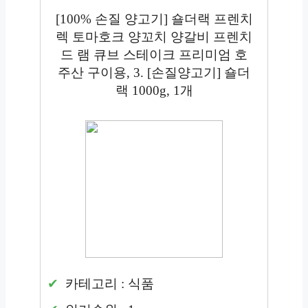
[100% 손질 양고기] 숄더랙 프렌치
렉 토마호크 양꼬치 양갈비 프렌치
드 램 큐브 스테이크 프리미엄 호
주산 구이용, 3. [손질양고기] 숄더
랙 1000g, 1개
카테고리 : 식품