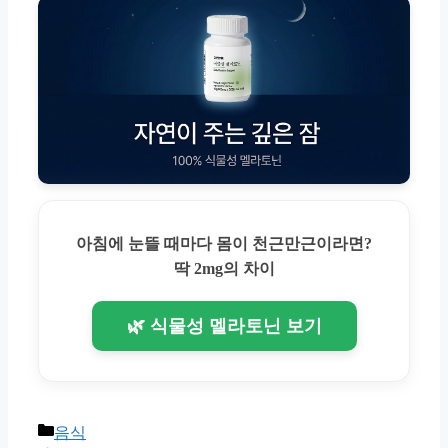
아침에 눈뜰 때마다 몸이 천근만근이라면?
딱 2mg의 차이
🌿 식물성 멜라토닌 보기
Categories
음식