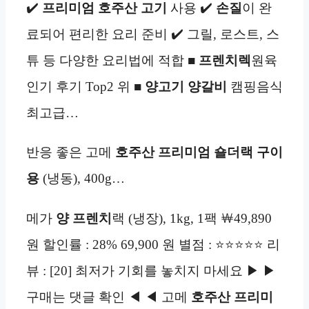
✔️
프리미엄 호주산
고기
사용 ✔️
손질
이 완
료되어 편리한 요리 준비 ✔️ 그릴, 로스트, 스
튜 등 다양한 요리법에 적합 ■
프렌치렉
원육
인기 후기 Top2 위 ■
양고기
양갈비
캠핑음식
최고급…
반응 좋은 고메
호주산
프리미엄
숄더랙
구이
용
(냉동), 400g…
메가
양
프렌치
랙 (냉장), 1kg, 1팩 ￦49,890
원 할인률 : 28% 69,900 원 별점 : ⭐⭐⭐⭐⭐ 리
뷰 : [20] 최저가 기회를 놓치지 마세요 ▶ ▶
구매는 댓글 확인 ◀ ◀ 고메
호주산
프리미