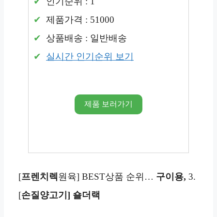
인기순위 : 1
제품가격 : 51000
상품배송 : 일반배송
실시간 인기순위 보기
제품 보러가기
[
프렌치렉
원육] BEST상품 순위…
구이용,
3.
[
손질양고기] 숄더랙