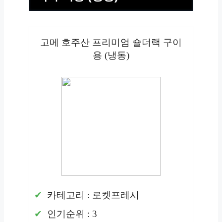
고메 호주산 프리미엄 숄더랙 구이
용 (냉동)
카테고리 : 로켓프레시
인기순위 : 3