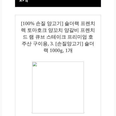
[100% 손질 양고기] 숄더랙 프렌치
렉 토마호크 양꼬치 양갈비 프렌치
드 램 큐브 스테이크 프리미엄 호
주산 구이용, 3. [손질양고기] 숄더
랙 1000g, 1개