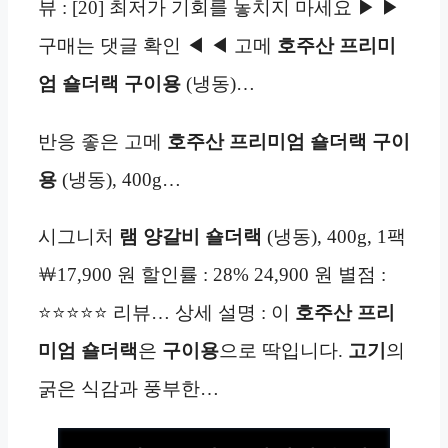
뷰 : [20] 최저가 기회를 놓치지 마세요 ▶ ▶
구매는 댓글 확인 ◀ ◀ 고메
호주산
프리미
엄
숄더랙
구이용
(냉동)…
반응 좋은 고메
호주산
프리미엄
숄더랙
구이
용
(냉동), 400g…
시그니처
램
양갈비
숄더랙
(냉동), 400g, 1팩
￦17,900 원 할인률 : 28% 24,900 원 별점 :
⭐⭐⭐⭐⭐ 리뷰… 상세 설명 : 이
호주산
프리
미엄
숄더랙
은
구이용
으로 딱입니다.
고기
의
굵은 식감과 풍부한…