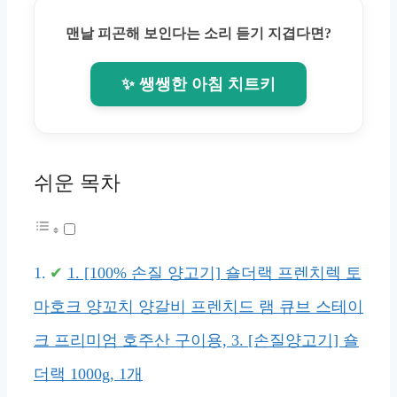
맨날 피곤해 보인다는 소리 듣기 지겹다면?
✨ 쌩쌩한 아침 치트키
쉬운 목차
1. [100% 손질 양고기] 숄더랙 프렌치렉 토
마호크 양꼬치 양갈비 프렌치드 램 큐브 스테이
크 프리미엄 호주산 구이용, 3. [손질양고기] 숄
더랙 1000g, 1개