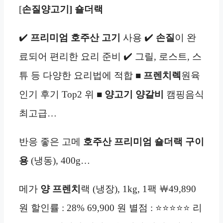
[
손질양고기] 숄더랙
✔️
프리미엄 호주산
고기
사용 ✔️
손질
이 완
료되어 편리한 요리 준비 ✔️ 그릴, 로스트, 스
튜 등 다양한 요리법에 적합 ■
프렌치렉
원육
인기 후기 Top2 위 ■
양고기
양갈비
캠핑음식
최고급…
반응 좋은 고메
호주산
프리미엄
숄더랙
구이
용
(냉동), 400g…
메가
양
프렌치
랙 (냉장), 1kg, 1팩 ￦49,890
원 할인률 : 28% 69,900 원 별점 : ⭐⭐⭐⭐⭐ 리