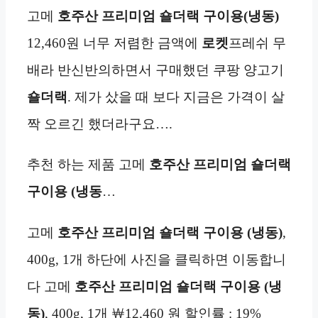
고메
호주산
프리미엄
숄더랙 구이용(냉동)
12,460원 너무 저렴한 금액에
로켓
프레쉬 무
배라 반신반의하면서 구매했던 쿠팡 양고기
숄더랙
. 제가 샀을 때 보다 지금은 가격이 살
짝 오르긴 했더라구요….
추천 하는 제품 고메
호주산
프리미엄
숄더랙
구이용 (냉동
…
고메
호주산
프리미엄
숄더랙 구이용 (냉동)
,
400g, 1개 하단에 사진을 클릭하면 이동합니
다 고메
호주산
프리미엄
숄더랙 구이용 (냉
동)
, 400g, 1개 ￦12,460 원 할인률 : 19%