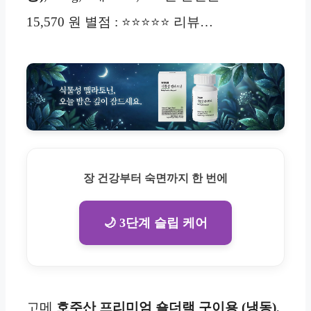
15,570 원 별점 : ⭐⭐⭐⭐⭐ 리뷰…
장 건강부터 숙면까지 한 번에
🌙 3단계 슬립 케어
고메
호주산
프리미엄
숄더랙 구이용 (냉동)
,