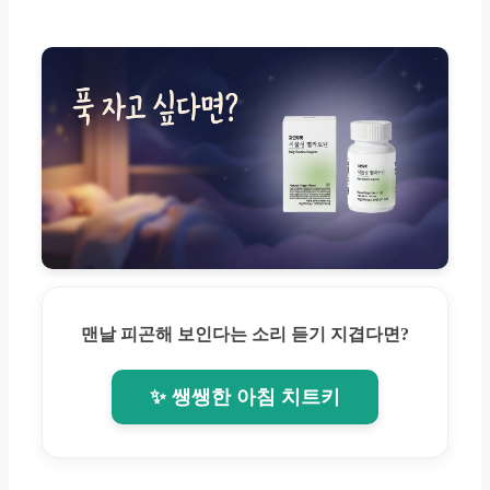
맨날 피곤해 보인다는 소리 듣기 지겹다면?
✨ 쌩쌩한 아침 치트키