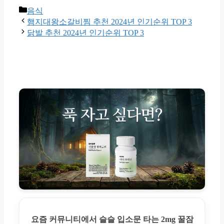
Categories
음식
햄지대왕소갈비찜 추천 2024년 인기순위 TOP 3
닭발 추천 2024년 인기순위 TOP 3
요즘 커뮤니티에서 슬슬 입소문 타는 2mg 꿀잠