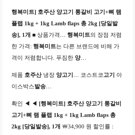
행복미트] 호주산 양고기 통갈비 고기+뼈 램
플랩 1kg + 1kg Lamb flaps
총 2kg [당일발
송],
1개
■ 상품가격…
행복미트
의 장점 저렴
한 가격:
행복미트
는 다른 브랜드에 비해 가
격이 저렴합니다. 푸짐한
양
…
제품
호주산
냉장
양고기
… 코스트코
고기
아
이스박스
발송
…
확인 ◀ ◀
[행복미트] 호주산 양고기 통갈비
고기+뼈 램 플랩 1kg + 1kg Lamb flaps
총
2kg [당일발송],
1개
￦34,900 원 할인률 :