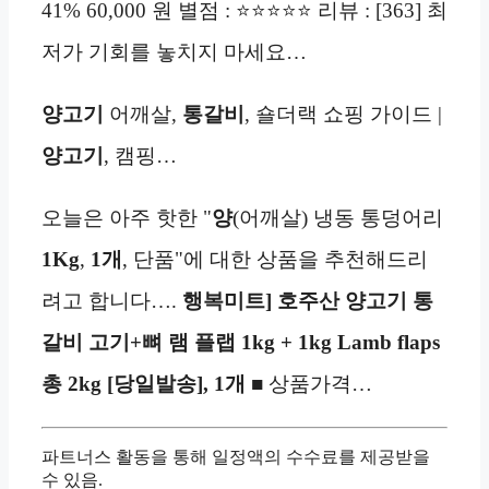
41% 60,000 원 별점 : ⭐⭐⭐⭐⭐ 리뷰 : [363] 최
저가 기회를 놓치지 마세요…
양고기
어깨살,
통갈비
, 숄더랙 쇼핑 가이드 |
양고기
, 캠핑…
오늘은 아주 핫한 "
양
(어깨살) 냉동 통덩어리
1Kg
,
1개
, 단품"에 대한 상품을 추천해드리
려고 합니다….
행복미트] 호주산 양고기 통
갈비 고기+뼈 램 플랩 1kg + 1kg Lamb flaps
총 2kg [당일발송],
1개
■ 상품가격…
파트너스 활동을 통해 일정액의 수수료를 제공받을
수 있음.