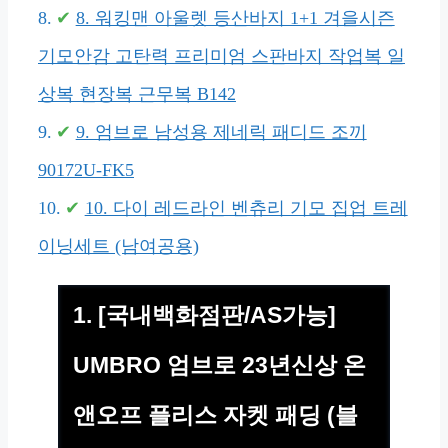
8. 워킹맨 아울렛 등산바지 1+1 겨을시즌
기모안감 고탄력 프리미엄 스판바지 작업복 일
상복 현장복 근무복 B142
9. 엄브로 남성용 제네릭 패디드 조끼
90172U-FK5
10. 다이 레드라인 벤츄리 기모 집업 트레
이닝세트 (남여공용)
1. [국내백화점판/AS가능]
UMBRO 엄브로 23년신상 온
앤오프 플리스 자켓 패딩 (블