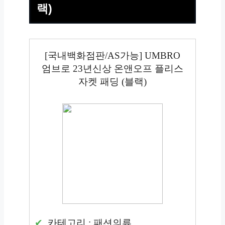
랙)
[국내백화점판/AS가능] UMBRO
엄브로 23년신상 온앤오프 플리스
자켓 패딩 (블랙)
카테고리 : 패션의류