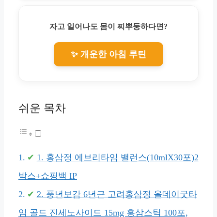
자고 일어나도 몸이 찌뿌둥하다면?
✨ 개운한 아침 루틴
쉬운 목차
1. 홍삼정 에브리타임 밸런스(10mlX30포)2
박스+쇼핑백 IP
2. 풍년보감 6년근 고려홍삼정 올데이굿타
임 골드 진세노사이드 15mg 홍삼스틱 100포,