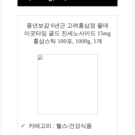
풍년보감 6년근 고려홍삼정 올데
이굿타임 골드 진세노사이드 15mg
홍삼스틱 100포, 1000g, 1개
카테고리 : 헬스/건강식품