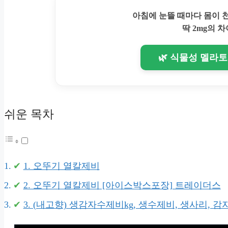
아침에 눈뜰 때마다 몸이
딱 2mg의 차
🌿 식물성 멜라
쉬운 목차
1. 오뚜기 열칼제비
2. 오뚜기 열칼제비 [아이스박스포장] 트레이더스
3. (내고향) 생감자수제비kg, 생수제비, 생사리, 감자수