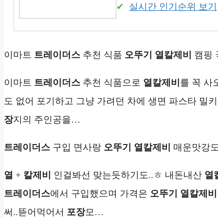
실시간 인기순위 보기
이마트
트레이더스
추천 식품
오뚜기 열칼제비
캠핑 
이마트
트레이더스
추천 식품으로
열칼제비
를 꼭 사
도 없어 포기하고 그냥 가려던 차에 생면 파스타 밀키
장
지의 주인공을…
트레이더스
구입 면사랑
오뚜기 열칼제비
매운맛강
열
+
칼제비
인걸봐선 맞는듯하기도..ㅎ 내돈내산
열
트레이더스
에서 구입했으며 가격은
오뚜기 열칼제비
써..뜯어먹어서
포장
모…